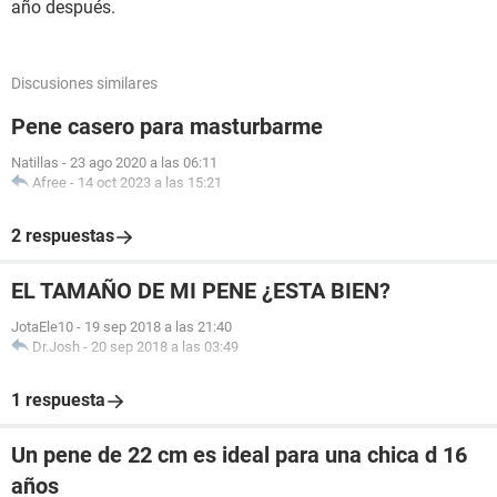
año después.
Discusiones similares
Pene casero para masturbarme
Natillas
-
23 ago 2020 a las 06:11
Afree
-
14 oct 2023 a las 15:21
2 respuestas
EL TAMAÑO DE MI PENE ¿ESTA BIEN?
JotaEle10
-
19 sep 2018 a las 21:40
Dr.Josh
-
20 sep 2018 a las 03:49
1 respuesta
Un pene de 22 cm es ideal para una chica d 16
años