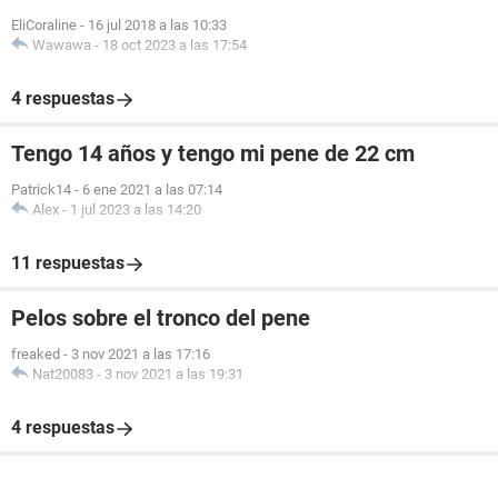
EliCoraline
-
16 jul 2018 a las 10:33
Wawawa
-
18 oct 2023 a las 17:54
4 respuestas
Tengo 14 años y tengo mi pene de 22 cm
Patrick14
-
6 ene 2021 a las 07:14
Alex
-
1 jul 2023 a las 14:20
11 respuestas
Pelos sobre el tronco del pene
freaked
-
3 nov 2021 a las 17:16
Nat20083
-
3 nov 2021 a las 19:31
4 respuestas