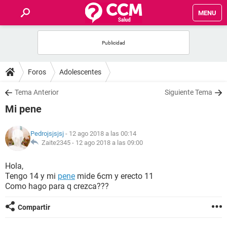
MENU
INICIO
FOROS
Foros
Adolescentes
SALUD
Tema Anterior
Siguiente Tema
Mi pene
FAMILIA
Pedrojsjsjsj
- 12 ago 2018 a las 00:14
NUTRICIÓN
Zaite2345 -
12 ago 2018 a las 09:00
Hola,
BIENESTAR
Tengo 14 y mi
pene
mide 6cm y erecto 11
Como hago para q crezca???
SEXUALIDAD
Compartir
GLOSARIO