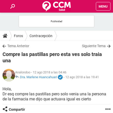
MENU
INICIO
FOROS
Foros
Contracepción
SALUD
Tema Anterior
Siguiente Tema
Compre las pastillas pero esta ves solo traia
FAMILIA
una
NUTRICIÓN
Analondoo
- 12 ago 2018 a las 04:46
Dra. Marlene Huancahuari
-
12 ago 2018 a las 19:41
BIENESTAR
Hola,
Dr esq compre las pastillas pero solo venia una la persona
SEXUALIDAD
de la farmacia me dijo que actuava igual es cierto
GLOSARIO
Compartir