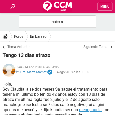
MENU
INICIO
FOROS
Foros
Embarazo
SALUD
Tema Anterior
Siguiente Tema
Tengo 13 días atrazo
FAMILIA
Clau
- 14 ago 2018 a las 04:05
NUTRICIÓN
Dra. Marta Marnet
-
14 ago 2018 a las 11:55
Hola,
BIENESTAR
Soy Claudia ,a sé dos meses Sa saque el tratamiento para
tener a mi último bb tenido 42 años estoy con 13 días de
SEXUALIDAD
atrazo mi última regla fue 2 julio y el 2 de agosto solo
manche ,me ise test a sé 7 días salió negativo ,fui al gini
apenas me pescó y le dijo k podía ser una
menopausia
,me
GLOSARIO
ise ecogo abdominal y nada nesecito ayuda