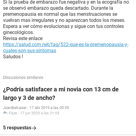
Si la prueba de embarazo fue negativa y en la ecografía no
se observó embarazo queda descartado. Durante la
premenopausia es normal que las menstruaciones se
vuelvan mas irregulares y no aparezcan todos los meses.
Espera a ver cómo evolucionas y sigue con tus controles
ginecológicos.
Revisa este enlace
https://salud.ccm.net/faq/522-que-es-la-premenopausia-y-
cuales-son-sus-sintomas
Saludos !
Discusiones similares
¿Podría satisfacer a mi novia con 13 cm de
largo y 3 de ancho?
JuanBalcazar
-
17 abr 2019 a las 00:55
Faze
-
17 jun 2023 a las 21:03
5 respuestas