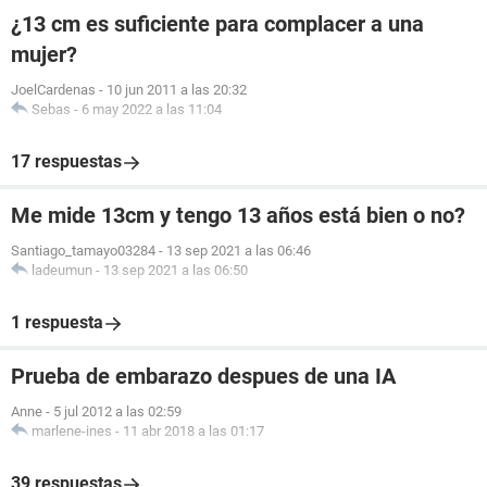
¿13 cm es suficiente para complacer a una
mujer?
JoelCardenas
-
10 jun 2011 a las 20:32
Sebas
-
6 may 2022 a las 11:04
17 respuestas
Me mide 13cm y tengo 13 años está bien o no?
Santiago_tamayo03284
-
13 sep 2021 a las 06:46
ladeumun
-
13 sep 2021 a las 06:50
1 respuesta
Prueba de embarazo despues de una IA
Anne
-
5 jul 2012 a las 02:59
marlene-ines
-
11 abr 2018 a las 01:17
39 respuestas