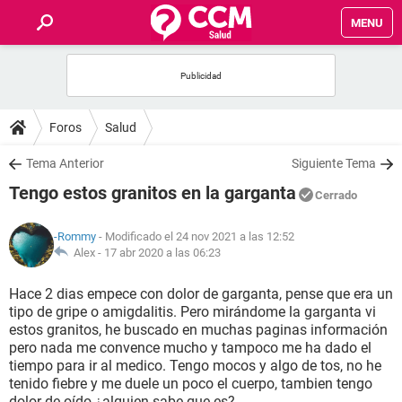
MENU
INICIO
FOROS
Foros
Salud
SALUD
Tema Anterior
Siguiente Tema
Tengo estos granitos en la garganta
Cerrado
FAMILIA
-Rommy
- Modificado el 24 nov 2021 a las 12:52
NUTRICIÓN
Alex -
17 abr 2020 a las 06:23
Hace 2 dias empece con dolor de garganta, pense que era un
BIENESTAR
tipo de gripe o amigdalitis. Pero mirándome la garganta vi
estos granitos, he buscado en muchas paginas información
SEXUALIDAD
pero nada me convence mucho y tampoco me ha dado el
tiempo para ir al medico. Tengo mocos y algo de tos, no he
tenido fiebre y me duele un poco el cuerpo, tambien tengo
GLOSARIO
dolor de oído ¿alguien sabe que es?