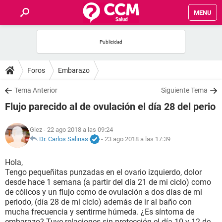
MENU
INICIO
FOROS
Foros
Embarazo
SALUD
Tema Anterior
Siguiente Tema
Flujo parecido al de ovulación el día 28 del perio
FAMILIA
Glez
- 22 ago 2018 a las 09:24
NUTRICIÓN
Dr. Carlos Salinas
-
23 ago 2018 a las 17:39
Hola,
BIENESTAR
Tengo pequeñitas punzadas en el ovario izquierdo, dolor
desde hace 1 semana (a partir del día 21 de mi ciclo) como
SEXUALIDAD
de cólicos y un flujo como de ovulación a dos días de mi
periodo, (día 28 de mi ciclo) además de ir al baño con
mucha frecuencia y sentirme húmeda. ¿Es síntoma de
GLOSARIO
embarazo? Tuve relaciones sin protección el día 10 y 12 de