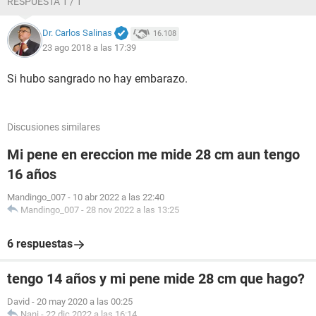
RESPUESTA 1 / 1
Dr. Carlos Salinas
16.108
23 ago 2018 a las 17:39
Si hubo sangrado no hay embarazo.
Discusiones similares
Mi pene en ereccion me mide 28 cm aun tengo
16 años
Mandingo_007
-
10 abr 2022 a las 22:40
Mandingo_007
-
28 nov 2022 a las 13:25
6 respuestas
tengo 14 años y mi pene mide 28 cm que hago?
David
-
20 may 2020 a las 00:25
Nani
-
22 dic 2022 a las 16:14