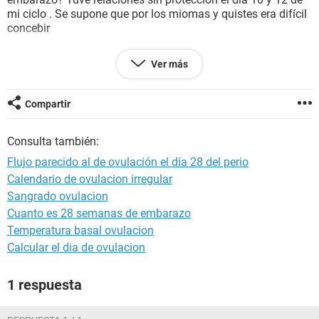
mi ciclo . Se supone que por los miomas y quistes era difícil
concebir
Mis ciclos son de 30 días . Y pregunto porque me provoca
Ver más
mucha ilusión pero no quiero hacerme falsas esperanzasy
no tolero ya la incertidumbre, me hice un test de orina el día
27 de mi ciclo (ayer ) y salió negativo, ¿puede ser falso
Compartir
negativo?
Consulta también:
Flujo parecido al de ovulación el día 28 del perio
Calendario de ovulacion irregular
Sangrado ovulacion
Cuanto es 28 semanas de embarazo
Temperatura basal ovulacion
Calcular el dia de ovulacion
1 respuesta