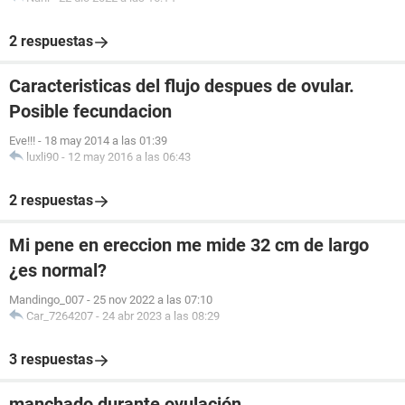
2 respuestas
Caracteristicas del flujo despues de ovular.
Posible fecundacion
Eve!!!
-
18 may 2014 a las 01:39
luxli90
-
12 may 2016 a las 06:43
2 respuestas
Mi pene en ereccion me mide 32 cm de largo
¿es normal?
Mandingo_007
-
25 nov 2022 a las 07:10
Car_7264207
-
24 abr 2023 a las 08:29
3 respuestas
manchado durante ovulación