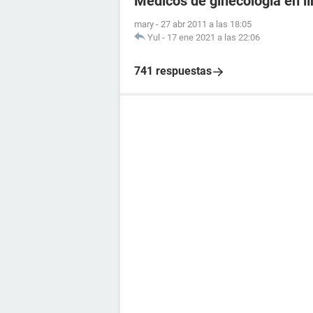
Médicos de ginecología en l
mary
-
27 abr 2011 a las 18:05
Yul
-
17 ene 2021 a las 22:06
741 respuestas