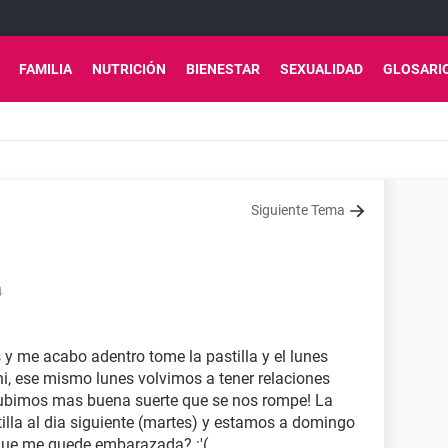
FAMILIA
NUTRICIÓN
BIENESTAR
SEXUALIDAD
GLOSARI
Siguiente Tema
4
 y me acabo adentro tome la pastilla y el lunes
hi, ese mismo lunes volvimos a tener relaciones
ubimos mas buena suerte que se nos rompe! La
tilla al dia siguiente (martes) y estamos a domingo
 que me quede embarazada? :'(