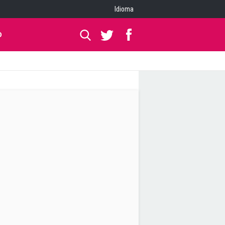
Idioma
O