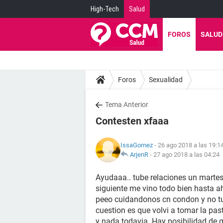
High-Tech
Salud
FOROS
SALUD
Foros
Sexualidad
Tema Anterior
Contesten xfaaa
IssaGomez
- 26 ago 2018 a las 19:1
ArjenR
-
27 ago 2018 a las 04:24
Ayudaaa.. tube relaciones un martes
siguiente me vino todo bien hasta a
peeo cuidandonos cn condon y no t
cuestion es que volvi a tomar la pas
y nada todavia. Hay posibilidad de