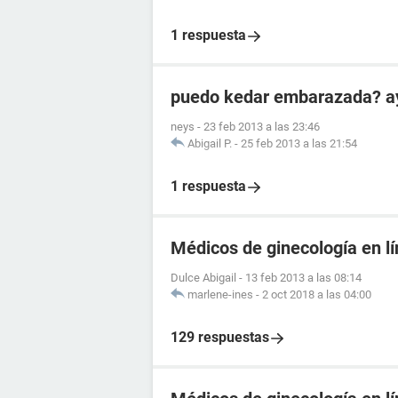
1 respuesta
puedo kedar embarazada? a
neys
-
23 feb 2013 a las 23:46
Abigail P.
-
25 feb 2013 a las 21:54
1 respuesta
Médicos de ginecología en l
Dulce Abigail
-
13 feb 2013 a las 08:14
marlene-ines
-
2 oct 2018 a las 04:00
129 respuestas