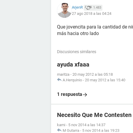
ArjenR
1.483
27 ago 2018 a las 04:24
Que jovencita para la cantidad de ni
más hacia otro lado
Discusiones similares
ayuda xfaaa
maritza
-
20 may 2012 a las 05:18
A.Herquinio
-
20 may 2012 a las 15:40
1 respuesta
Necesito Que Me Contesten
kami
-
5 nov 2014 a las 14:37
M Gutarra
-
5 nov 2014 a las 19:23