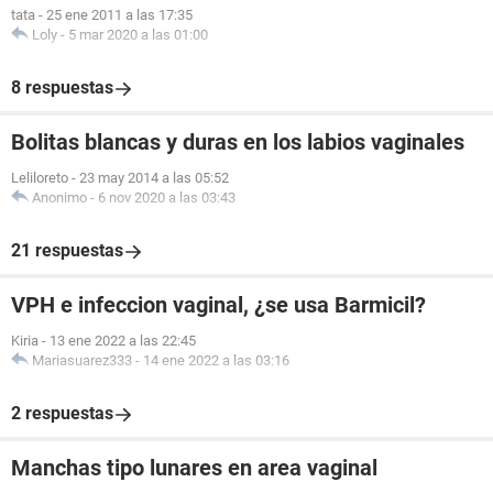
tata
-
25 ene 2011 a las 17:35
Loly
-
5 mar 2020 a las 01:00
8 respuestas
Bolitas blancas y duras en los labios vaginales
Leliloreto
-
23 may 2014 a las 05:52
Anonimo
-
6 nov 2020 a las 03:43
21 respuestas
VPH e infeccion vaginal, ¿se usa Barmicil?
Kiria
-
13 ene 2022 a las 22:45
Mariasuarez333
-
14 ene 2022 a las 03:16
2 respuestas
Manchas tipo lunares en area vaginal