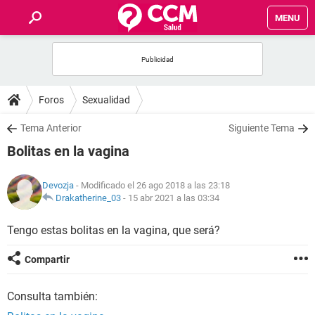
MENU
INICIO
FOROS
Foros
Sexualidad
SALUD
Tema Anterior
Siguiente Tema
Bolitas en la vagina
FAMILIA
Devozja
- Modificado el 26 ago 2018 a las 23:18
NUTRICIÓN
Drakatherine_03
-
15 abr 2021 a las 03:34
Tengo estas bolitas en la vagina, que será?
BIENESTAR
Compartir
SEXUALIDAD
Consulta también:
GLOSARIO