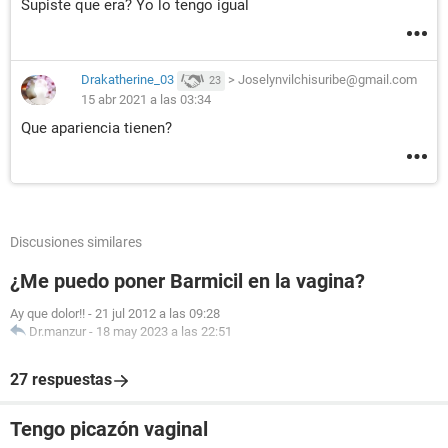
Supiste que era? Yo lo tengo igual
Drakatherine_03
>
Joselynvilchisuribe@gmail.com
23
15 abr 2021 a las 03:34
Que apariencia tienen?
Discusiones similares
¿Me puedo poner Barmicil en la vagina?
Ay que dolor!!
-
21 jul 2012 a las 09:28
Dr.manzur
-
18 may 2023 a las 22:51
27 respuestas
Tengo picazón vaginal