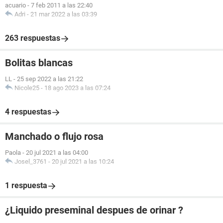
acuario
-
7 feb 2011 a las 22:40
Adri
-
21 mar 2022 a las 03:39
263 respuestas
Bolitas blancas
LL
-
25 sep 2022 a las 21:22
Nicole25
-
18 ago 2023 a las 07:24
4 respuestas
Manchado o flujo rosa
Paola
-
20 jul 2021 a las 04:00
Josel_3761
-
20 jul 2021 a las 10:24
1 respuesta
¿Liquido preseminal despues de orinar ?