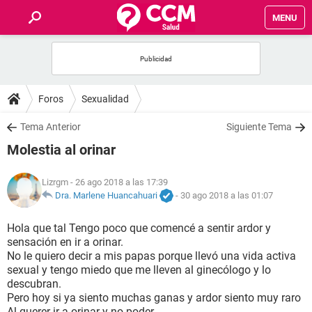
MENU
INICIO
FOROS
Foros
Sexualidad
SALUD
Tema Anterior
Siguiente Tema
Molestia al orinar
FAMILIA
Lizrgm
- 26 ago 2018 a las 17:39
NUTRICIÓN
Dra. Marlene Huancahuari
-
30 ago 2018 a las 01:07
Hola que tal Tengo poco que comencé a sentir ardor y
BIENESTAR
sensación en ir a orinar.
No le quiero decir a mis papas porque llevó una vida activa
SEXUALIDAD
sexual y tengo miedo que me lleven al ginecólogo y lo
descubran.
Pero hoy si ya siento muchas ganas y ardor siento muy raro
GLOSARIO
Al querer ir a orinar y no poder