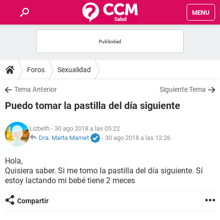
MENU
INICIO
FOROS
Foros
Sexualidad
SALUD
Tema Anterior
Siguiente Tema
Puedo tomar la pastilla del día siguiente
FAMILIA
Lizbeth
- 30 ago 2018 a las 05:22
NUTRICIÓN
Dra. Marta Marnet
-
30 ago 2018 a las 12:26
Hola,
BIENESTAR
Quisiera saber. Si me tomo la pastilla del día siguiente. Sí
estoy lactando mi bebé tiene 2 meces
SEXUALIDAD
Compartir
GLOSARIO