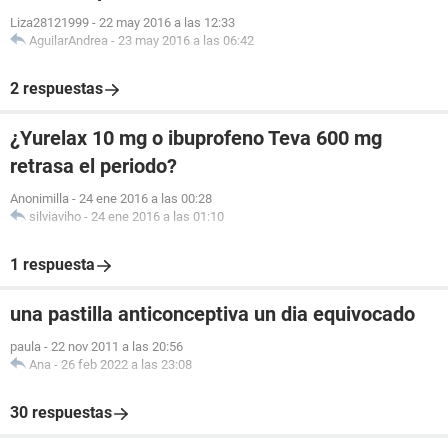
Liza28121999
-
22 may 2016 a las 12:33
AguilarAndrea
-
23 may 2016 a las 06:42
2 respuestas
¿Yurelax 10 mg o ibuprofeno Teva 600 mg
retrasa el periodo?
Anonimilla
-
24 ene 2016 a las 00:28
silviaviho
-
24 ene 2016 a las 01:10
1 respuesta
una pastilla anticonceptiva un dia equivocado
paula
-
22 nov 2011 a las 20:56
Ana
-
26 feb 2022 a las 23:08
30 respuestas