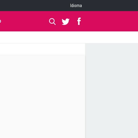
Idioma
O