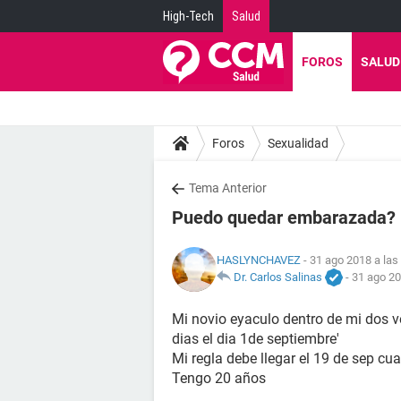
High-Tech
Salud
FOROS
SALUD
Foros
Sexualidad
Tema Anterior
Puedo quedar embarazada?
HASLYNCHAVEZ
- 31 ago 2018 a las
Dr. Carlos Salinas
-
31 ago 20
Mi novio eyaculo dentro de mi dos v
dias el dia 1de septiembre'
Mi regla debe llegar el 19 de sep c
Tengo 20 años