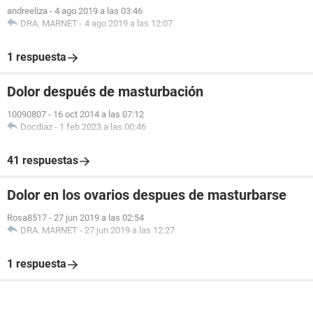
andreeliza
-
4 ago 2019 a las 03:46
DRA. MARNET
-
4 ago 2019 a las 12:07
1 respuesta
Dolor después de masturbación
10090807
-
16 oct 2014 a las 07:12
Docdiaz
-
1 feb 2023 a las 00:46
41 respuestas
Dolor en los ovarios despues de masturbarse
Rosa8517
-
27 jun 2019 a las 02:54
DRA. MARNET
-
27 jun 2019 a las 12:27
1 respuesta