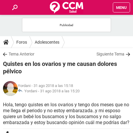
MENU
INICIO
FOROS
Foros
Adolescentes
SALUD
Tema Anterior
Siguiente Tema
Quistes en los ovarios y me causan dolores
FAMILIA
pélvico
NUTRICIÓN
Yordani
- 31 ago 2018 a las 15:18
Yordani -
31 ago 2018 a las 15:20
BIENESTAR
Hola, tengo quistes en los ovarios y tengo dos meses que no
me llega el periodo y no estoy embarazada..y mi esposo
SEXUALIDAD
quiere un bebé los buscamos y los buscamos y no salgo
embarazada y estoy buscando opinión cuál me podrías dar?
GLOSARIO