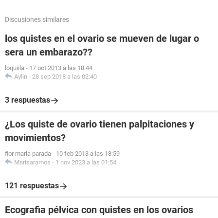
Discusiones similares
los quistes en el ovario se mueven de lugar o
sera un embarazo??
loquiila
-
17 oct 2013 a las 18:44
Aylin
-
28 sep 2018 a las 02:40
3 respuestas
¿Los quiste de ovario tienen palpitaciones y
movimientos?
flor maria parada
-
10 feb 2013 a las 18:59
Marisaramos
-
1 nov 2023 a las 01:54
121 respuestas
Ecografia pélvica con quistes en los ovarios