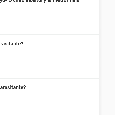
o- D chiro inositol y la metformina
rasitante?
arasitante?