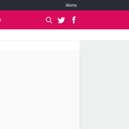
Idioma
O