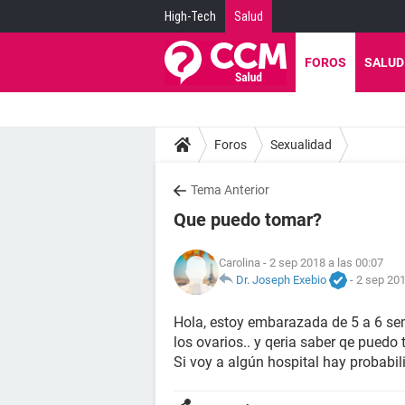
High-Tech
Salud
FOROS
SALUD
Foros
Sexualidad
Tema Anterior
Que puedo tomar?
Carolina
- 2 sep 2018 a las 00:07
Dr. Joseph Exebio
-
2 sep 201
Hola, estoy embarazada de 5 a 6 sem
los ovarios.. y qeria saber qe puedo 
Si voy a algún hospital hay probabi