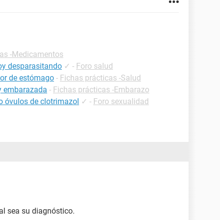
cas -Medicamentos
oy desparasitando
✓
-
Foro salud
olor de estómago
-
Fichas prácticas -Salud
oy embarazada
-
Fichas prácticas -Embarazo
o óvulos de clotrimazol
✓
-
Foro sexualidad
al sea su diagnóstico.