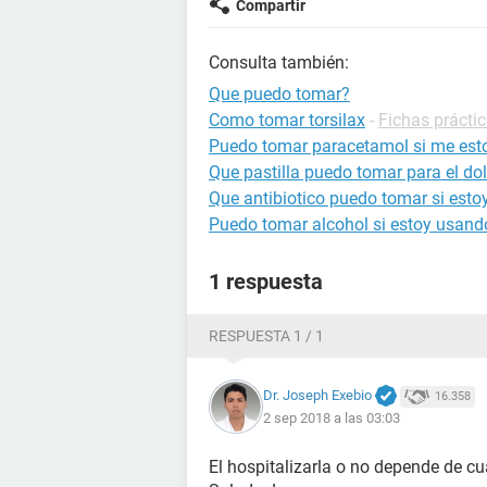
Compartir
Consulta también:
Que puedo tomar?
Como tomar torsilax
-
Fichas prácti
Puedo tomar paracetamol si me est
Que pastilla puedo tomar para el d
Que antibiotico puedo tomar si est
Puedo tomar alcohol si estoy usand
1 respuesta
RESPUESTA 1 / 1
Dr. Joseph Exebio
16.358
2 sep 2018 a las 03:03
El hospitalizarla o no depende de cu