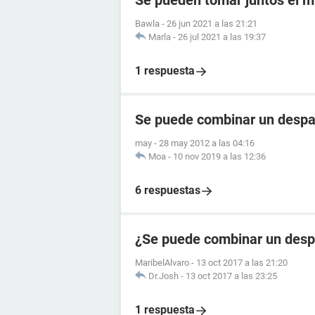
Se pueden tomar juntos el my
Bawla
-
26 jun 2021 a las 21:21
Marla
-
26 jul 2021 a las 19:37
1 respuesta
Se puede combinar un despa
may
-
28 may 2012 a las 04:16
Moa
-
10 nov 2019 a las 12:36
6 respuestas
¿Se puede combinar un desp
MaribelAlvaro
-
13 oct 2017 a las 21:20
Dr.Josh
-
13 oct 2017 a las 23:25
1 respuesta