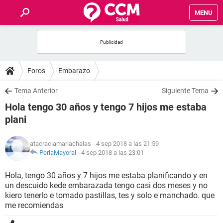
MENU
INICIO
FOROS
Foros
Embarazo
SALUD
Tema Anterior
Siguiente Tema
Hola tengo 30 años y tengo 7 hijos me estaba
FAMILIA
plani
NUTRICIÓN
atacraciamariachalas
- 4 sep 2018 a las 21:59
PerlaMayoral
-
4 sep 2018 a las 23:01
BIENESTAR
Hola, tengo 30 años y 7 hijos me estaba planificando y en
un descuido kede embarazada tengo casi dos meses y no
SEXUALIDAD
kiero tenerlo e tomado pastillas, tes y solo e manchado. que
me recomiendas
GLOSARIO