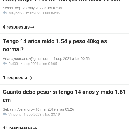
SweetLwq
-
23 may 2022 a las 07:06
Maynor
-
6 mar 2023 a las 04:46
4 respuestas
Tengo 14 años mido 1.54 y peso 40kg es
normal?
Arianaycoreanoz@gmail.com
-
4 sep 2021 a las 00:56
Rut03
-
4 sep 2021 a las 04:05
1 respuesta
Cúanto debo pesar si tengo 14 años y mido 1.61
cm
SebastinAlejandro
-
16 mar 2019 a las 03:26
Vincent
-
1 sep 2023 a las 23:19
11 respuestas