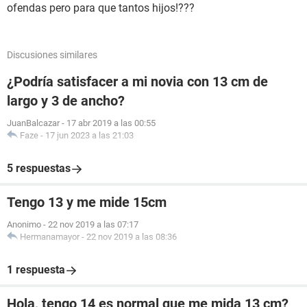
ofendas pero para que tantos hijos!???
Discusiones similares
¿Podría satisfacer a mi novia con 13 cm de
largo y 3 de ancho?
JuanBalcazar
-
17 abr 2019 a las 00:55
Faze
-
17 jun 2023 a las 21:03
5 respuestas
Tengo 13 y me mide 15cm
Anonimo
-
22 nov 2019 a las 07:17
Hermanamayor
-
22 nov 2019 a las 08:36
1 respuesta
Hola, tengo 14 es normal que me mida 13 cm?