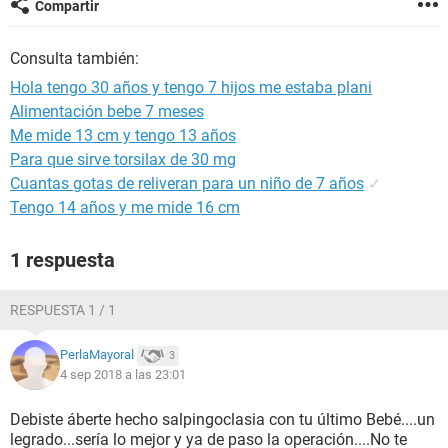
Compartir
Consulta también:
Hola tengo 30 años y tengo 7 hijos me estaba plani
Alimentación bebe 7 meses
Me mide 13 cm y tengo 13 años
Para que sirve torsilax de 30 mg
Cuantas gotas de reliveran para un niño de 7 años
✓
Tengo 14 años y me mide 16 cm
1 respuesta
RESPUESTA 1 / 1
PerlaMayoral
3
4 sep 2018 a las 23:01
Debiste áberte hecho salpingoclasia con tu último Bebé....un
legrado...sería lo mejor y ya de paso la operación....No te