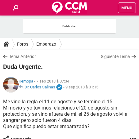
MENU
INICIO
FORUMS
Foros
Embarazo
SALUD
Tema Anterior
Siguiente Tema
Duda Urgente.
FAMILIA
Kemopa
- 7 sep 2018 à 07:34
NUTRICIÓN
Dr. Carlos Salinas
-
9 sep 2018 à 01:15
Me vino la regla el 11 de agosto y se termino el 15.
BIENESTAR
Mi novio y yo tuvimos relaciones el 20 de agosto sin
proteccion, y se vino afuera de mi, el 25 de agosto volvi a
SEXUALIDAD
sangrar pero solo fueron 4 dias!
Que significa,puedo estar embarazada?
GLOSARIO