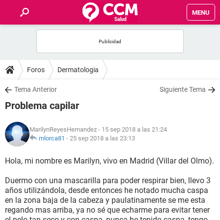
MENU
INICIO
FOROS
Foros
Dermatologia
SALUD
Tema Anterior
Siguiente Tema
Problema capilar
FAMILIA
MarilynReyesHernandez
- 15 sep 2018 a las 21:24
NUTRICIÓN
mlorca81
-
25 sep 2018 a las 23:13
Hola, mi nombre es Marilyn, vivo en Madrid (Villar del Olmo).
BIENESTAR
Duermo con una mascarilla para poder respirar bien, llevo 3
SEXUALIDAD
años utilizándola, desde entonces he notado mucha caspa
en la zona baja de la cabeza y paulatinamente se me esta
regando mas arriba, ya no sé que echarme para evitar tener
GLOSARIO
el pelo tan seco y con caspa, nunca he tenido caspa, tengo