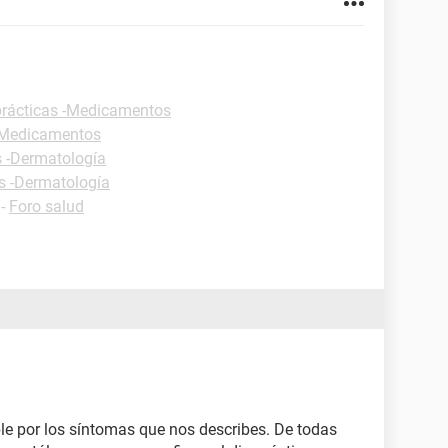
prácticas -Medicamentos
 -Medicamentos
s -Dermatología
s -Dermatología
-
Foro salud
ble por los síntomas que nos describes. De todas