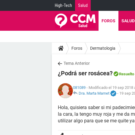
High-Tech
Salud
FOROS
SALUD
Foros
Dermatologia
Tema Anterior
¿Podrá ser rosácea?
Resuelto
081089
- Modificado el 19 sep 2018 
Dra. Marta Marnet
-
19 sep 2
Hola, quisiera saber si mi padecimi
la cara, la tengo muy roja y me da 
utilizar algo para que se me quite 