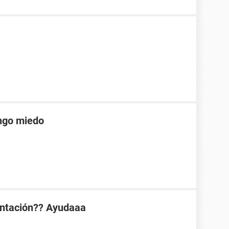
engo miedo
antación?? Ayudaaa