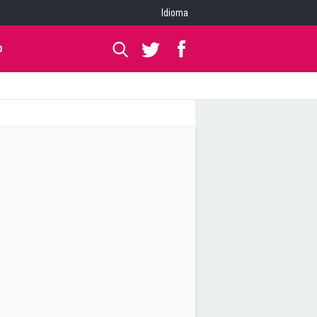
Idioma
O