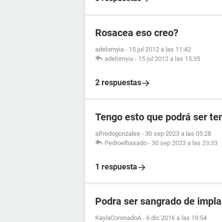
Rosacea eso creo?
adelomyia
-
15 jul 2012 a las 11:42
adelomyia
-
15 jul 2012 a las 15:35
2 respuestas
Tengo esto que podrá ser t
alfredogonzales
-
30 sep 2023 a las 05:28
Pedroelbasado
-
30 sep 2023 a las 23:33
1 respuesta
Podra ser sangrado de impl
KaylaCoronadoA
-
6 dic 2016 a las 19:54