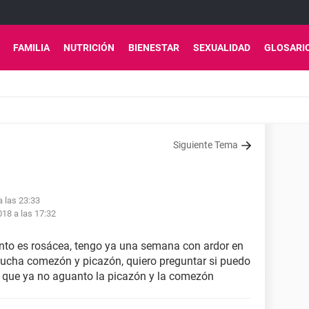
FAMILIA
NUTRICIÓN
BIENESTAR
SEXUALIDAD
GLOSARI
Siguiente Tema
a las 23:33
018 a las 17:32
ento es rosácea, tengo ya una semana con ardor en
mucha comezón y picazón, quiero preguntar si puedo
ya que ya no aguanto la picazón y la comezón