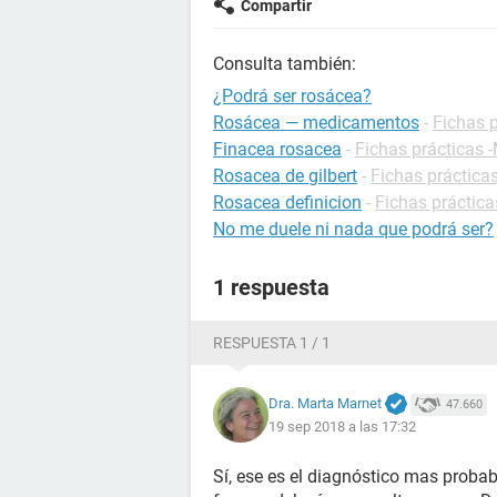
Compartir
Consulta también:
¿Podrá ser rosácea?
Rosácea — medicamentos
-
Fichas 
Finacea rosacea
-
Fichas prácticas
Rosacea de gilbert
-
Fichas práctica
Rosacea definicion
-
Fichas práctica
No me duele ni nada que podrá ser?
1 respuesta
RESPUESTA 1 / 1
Dra. Marta Marnet
47.660
19 sep 2018 a las 17:32
Sí, ese es el diagnóstico mas proba