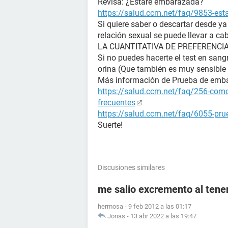
Revisa: ¿Estaré embarazada?
https://salud.ccm.net/faq/9853-es
Si quiere saber o descartar desde y
relación sexual se puede llevar a ca
LA CUANTITATIVA DE PREFERENCIA (La
Si no puedes hacerte el test en sangr
orina (Que también es muy sensible 
Más información de Prueba de emb
https://salud.ccm.net/faq/256-como
frecuentes
https://salud.ccm.net/faq/6055-prue
Suerte!
Discusiones similares
me salio excremento al tener
hermosa
-
9 feb 2012 a las 01:17
Jonas
-
13 abr 2022 a las 19:47