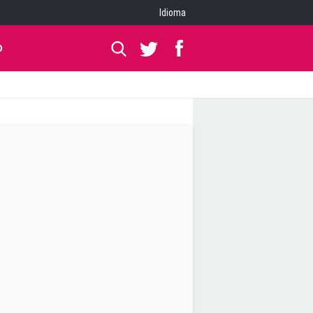
Idioma
O