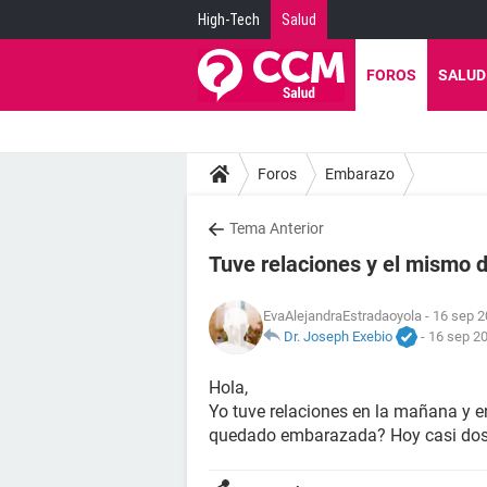
High-Tech
Salud
FOROS
SALUD
Foros
Embarazo
Tema Anterior
Tuve relaciones y el mismo d
EvaAlejandraEstradaoyola
- 16 sep 2
Dr. Joseph Exebio
-
16 sep 20
Hola,
Yo tuve relaciones en la mañana y en
quedado embarazada? Hoy casi dos