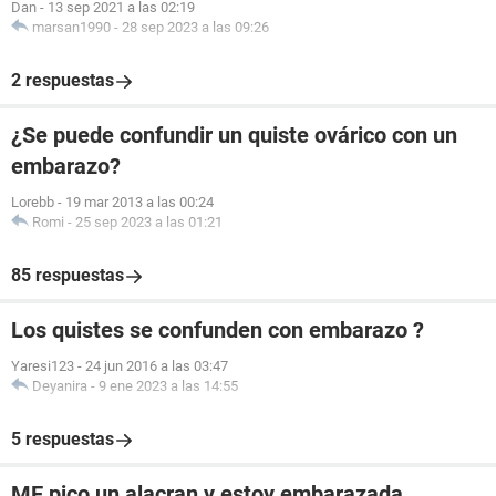
Dan
-
13 sep 2021 a las 02:19
marsan1990
-
28 sep 2023 a las 09:26
2 respuestas
¿Se puede confundir un quiste ovárico con un
embarazo?
Lorebb
-
19 mar 2013 a las 00:24
Romi
-
25 sep 2023 a las 01:21
85 respuestas
Los quistes se confunden con embarazo ?
Yaresi123
-
24 jun 2016 a las 03:47
Deyanira
-
9 ene 2023 a las 14:55
5 respuestas
ME pico un alacran y estoy embarazada