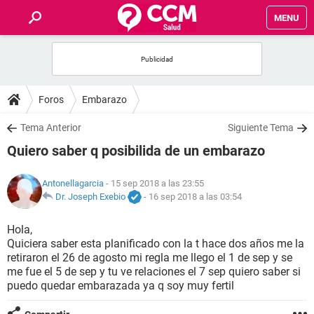
MENU
INICIO
FOROS
Foros
Embarazo
SALUD
Tema Anterior
Siguiente Tema
Quiero saber q posibilida de un embarazo
FAMILIA
Antonellagarcia
- 15 sep 2018 a las 23:55
NUTRICIÓN
Dr. Joseph Exebio
-
16 sep 2018 a las 03:54
Hola,
BIENESTAR
Quiciera saber esta planificado con la t hace dos años me la
retiraron el 26 de agosto mi regla me llego el 1 de sep y se
SEXUALIDAD
me fue el 5 de sep y tu ve relaciones el 7 sep quiero saber si
puedo quedar embarazada ya q soy muy fertil
GLOSARIO