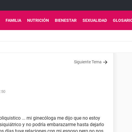
FAMILIA
NUTRICIÓN
BIENESTAR
SEXUALIDAD
GLOSARI
Siguiente Tema
7:50
iquistico ... mi ginecóloga me dijo que no estoy
iquiátrico y no podría embarazarme hasta dejarlo
nos días tuve relaciones con mi esposo pero no nos