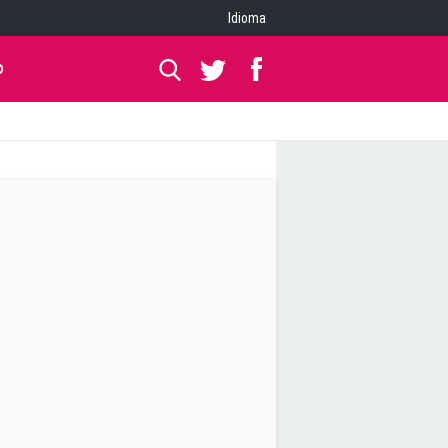
Idioma
O