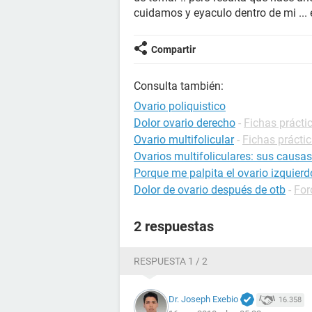
cuidamos y eyaculo dentro de mi ..
Compartir
Consulta también:
Ovario poliquistico
Dolor ovario derecho
-
Fichas prácti
Ovario multifolicular
-
Fichas práctic
Ovarios multifoliculares: sus causas
Porque me palpita el ovario izquierd
Dolor de ovario después de otb
-
For
2 respuestas
RESPUESTA 1 / 2
Dr. Joseph Exebio
16.358