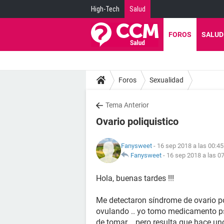
High-Tech
Salud
FOROS
SALUD
Foros
Sexualidad
Tema Anterior
Ovario poliquistico
Fanysweet
- 16 sep 2018 a las 00:45
Fanysweet
-
16 sep 2018 a las 0
Hola, buenas tardes !!!
Me detectaron síndrome de ovario pol
ovulando .. yo tomo medicamento ps
de tomar .. pero resulta que hace u