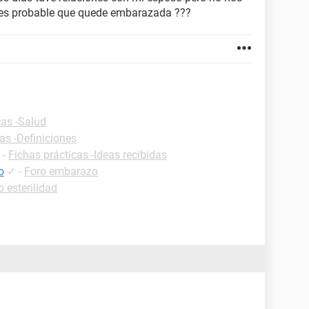
. es probable que quede embarazada ???
cas -Salud
as -Definiciones
-
Fichas prácticas -Ideas recibidas
o
✓
-
Foro embarazo
o esterilidad