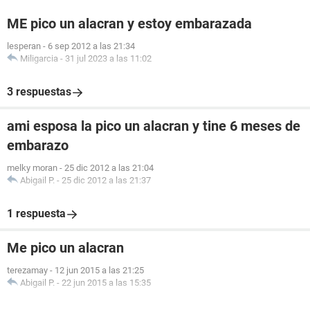
ME pico un alacran y estoy embarazada
lesperan
-
6 sep 2012 a las 21:34
Miligarcia
-
31 jul 2023 a las 11:02
3 respuestas
ami esposa la pico un alacran y tine 6 meses de
embarazo
melky moran
-
25 dic 2012 a las 21:04
Abigail P.
-
25 dic 2012 a las 21:37
1 respuesta
Me pico un alacran
terezamay
-
12 jun 2015 a las 21:25
Abigail P.
-
22 jun 2015 a las 15:35