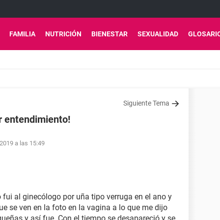
FAMILIA
NUTRICIÓN
BIENESTAR
SEXUALIDAD
GLOSARI
Siguiente Tema
r entendimiento!
 2019 a las 15:49
fui al ginecólogo por uña tipo verruga en el ano y
e se ven en la foto en la vagina a lo que me dijo
queñas y así fue. Con el tiempo se desapareció y se