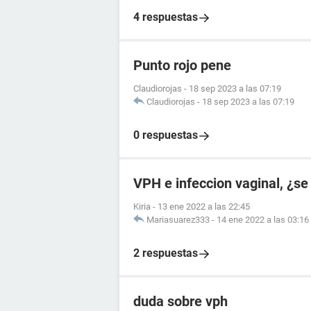
4 respuestas
Punto rojo pene
Claudiorojas
-
18 sep 2023 a las 07:19
Claudiorojas
-
18 sep 2023 a las 07:19
0 respuestas
VPH e infeccion vaginal, ¿se
Kiria
-
13 ene 2022 a las 22:45
Mariasuarez333
-
14 ene 2022 a las 03:16
2 respuestas
duda sobre vph