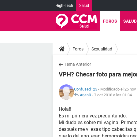
High-Tech
Salud
FOROS
SALUD
Foros
Sexualidad
Tema Anterior
VPH? Checar foto para mejo
Confused123
- Modificado el 25 nov
ArjenR
-
7 oct 2018 a las 01:34
Hola!!
Es mi primera vez preguntando.
Mi duda es sobre mi vagina. Primero 
después me vi esas tipo cabecitas qu
que lo del ano, eran hemorroides pe