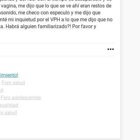
 vagina, me dijo que lo que se ve ahí eran restos de
rasonido, me checo con especulo y me dijo que
té mi inquietud por el VPH a lo que me dijo que no
a. Habrá alguien familiarizado?! Por favor y
imiento!
-
Foro salud
ad
-
Foro adolescentes
xualidad
ro salud