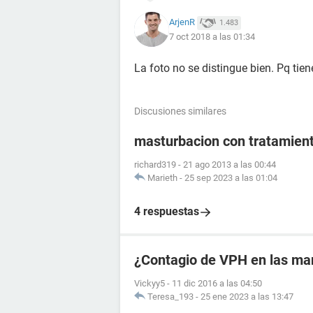
ArjenR
1.483
7 oct 2018 a las 01:34
La foto no se distingue bien. Pq tie
Discusiones similares
masturbacion con tratamient
richard319
-
21 ago 2013 a las 00:44
Marieth
-
25 sep 2023 a las 01:04
4 respuestas
¿Contagio de VPH en las ma
Vickyy5
-
11 dic 2016 a las 04:50
Teresa_193
-
25 ene 2023 a las 13:47