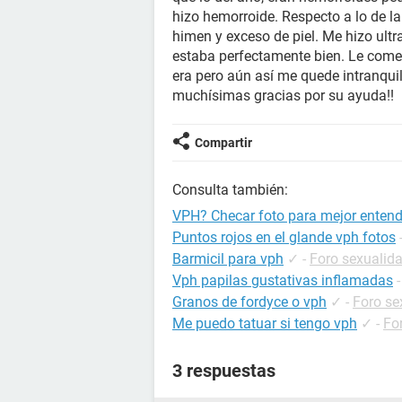
hizo hemorroide. Respecto a lo de la
himen y exceso de piel. Me hizo ult
estaba perfectamente bien. Le comen
era pero aún así me quede intranquil
muchísimas gracias por su ayuda!!
Compartir
Consulta también:
VPH? Checar foto para mejor entend
Puntos rojos en el glande vph fotos
Barmicil para vph
✓
-
Foro sexualid
Vph papilas gustativas inflamadas
Granos de fordyce o vph
✓
-
Foro se
Me puedo tatuar si tengo vph
✓
-
Fo
3 respuestas