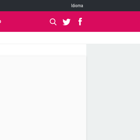
Idioma
O