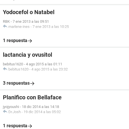
Yodocefol o Natabel
RBK
-
7 ene 2013 a las 09:51
marlene-ines
-
7 ene 2013 a las 10:25
1 respuesta
lactancia y ovusitol
bebitus1620
-
4 ago 2015 a las 01:11
bebitus1620
-
4 ago 2015 a las 23:32
3 respuestas
Planifico con Bellaface
jyojyoushi
-
18 dic 2014 a las 14:18
Dr.Josh
-
19 dic 2014 a las 05:02
1 respuesta