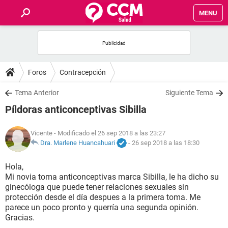
MENU
INICIO
FOROS
Foros
Contracepción
SALUD
Tema Anterior
Siguiente Tema
Píldoras anticonceptivas Sibilla
FAMILIA
Vicente
- Modificado el 26 sep 2018 a las 23:27
NUTRICIÓN
Dra. Marlene Huancahuari
-
26 sep 2018 a las 18:30
Hola,
BIENESTAR
Mi novia toma anticonceptivas marca Sibilla, le ha dicho su
ginecóloga que puede tener relaciones sexuales sin
SEXUALIDAD
protección desde el día despues a la primera toma. Me
parece un poco pronto y querría una segunda opinión.
Gracias.
GLOSARIO