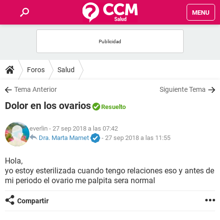
MENU
INICIO
FOROS
Foros
Salud
SALUD
Tema Anterior
Siguiente Tema
Dolor en los ovarios
Resuelto
FAMILIA
everlin
- 27 sep 2018 a las 07:42
NUTRICIÓN
Dra. Marta Marnet
-
27 sep 2018 a las 11:55
Hola,
BIENESTAR
yo estoy esterilizada cuando tengo relaciones eso y antes de
mi periodo el ovario me palpita sera normal
SEXUALIDAD
Compartir
GLOSARIO