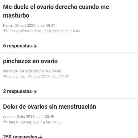
Me duele el ovario derecho cuando me
masturbo
Keira
-
23 oct 2020 a las 08:41
Theycallmedarlinx
-
7 jul 2023 a las 14:49
6 respuestas
pinchazos en ovario
elena79
-
24 ago 2012 a las 09:45
c-salinas
-
24 ago 2012 a las 17:07
2 respuestas
Dolor de ovarios sin menstruación
anaza
-
5 dic 2011 a las 03:49
laura
-
29 sep 2017 a las 14:35
250 respuestas