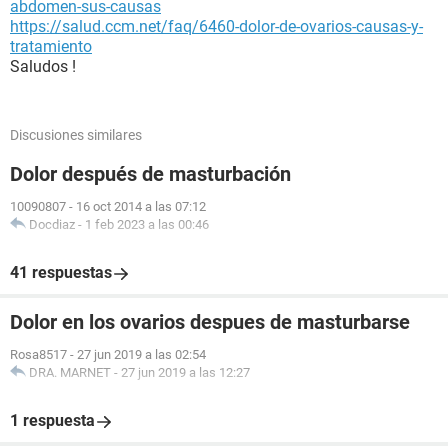
abdomen-sus-causas
https://salud.ccm.net/faq/6460-dolor-de-ovarios-causas-y-
tratamiento
Saludos !
Discusiones similares
Dolor después de masturbación
10090807
-
16 oct 2014 a las 07:12
Docdiaz
-
1 feb 2023 a las 00:46
41 respuestas
Dolor en los ovarios despues de masturbarse
Rosa8517
-
27 jun 2019 a las 02:54
DRA. MARNET
-
27 jun 2019 a las 12:27
1 respuesta