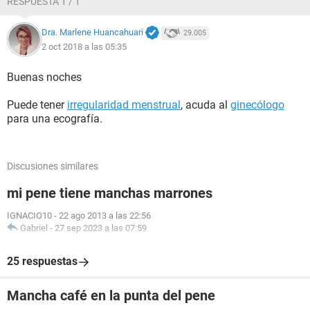
RESPUESTA 1 / 1
Dra. Marlene Huancahuari
29.005
2 oct 2018 a las 05:35
Buenas noches
Puede tener
irregularidad menstrual
, acuda al
ginecólogo
para una ecografía.
Discusiones similares
mi pene tiene manchas marrones
IGNACIO10
-
22 ago 2013 a las 22:56
Gabriel
-
27 sep 2023 a las 07:59
25 respuestas
Mancha café en la punta del pene