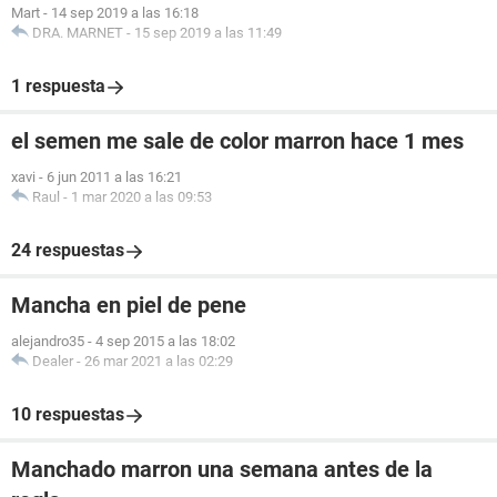
Mart
-
14 sep 2019 a las 16:18
DRA. MARNET
-
15 sep 2019 a las 11:49
1 respuesta
el semen me sale de color marron hace 1 mes
xavi
-
6 jun 2011 a las 16:21
Raul
-
1 mar 2020 a las 09:53
24 respuestas
Mancha en piel de pene
alejandro35
-
4 sep 2015 a las 18:02
Dealer
-
26 mar 2021 a las 02:29
10 respuestas
Manchado marron una semana antes de la