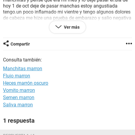
hoy 1 de oct deje de pasar manchas estoy angustiada
tengo.un poco inflamado mi vientre y tengo algunos dolores
de cabeza me hize una prueba de embarazo y salio negativa
durante mi relacion jamas me cuide ....
Ver más
Nuncae habia pasado esto por lo tanto estoy un poco
preocupada
Compartir
Consulta también:
Manchitas marron
Flujo marron
Heces marrón oscuro
Vomito marron
Semen marron
Saliva marron
1 respuesta