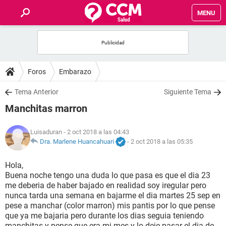
MENU
INICIO
FOROS
Foros
Embarazo
SALUD
Tema Anterior
Siguiente Tema
Manchitas marron
FAMILIA
Luisaduran
- 2 oct 2018 a las 04:43
NUTRICIÓN
Dra. Marlene Huancahuari
-
2 oct 2018 a las 05:35
Hola,
BIENESTAR
Buena noche tengo una duda lo que pasa es que el dia 23
me deberia de haber bajado en realidad soy iregular pero
SEXUALIDAD
nunca tarda una semana en bajarme el dia martes 25 sep en
pese a manchar (color marron) mis pantis por lo que pense
que ya me bajaria pero durante los dias seguia teniendo
GLOSARIO
manchitas y pense que era mi mes y lo deje pasar el.dia de