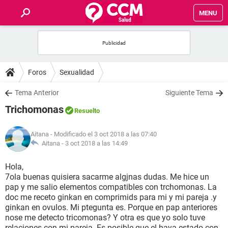
MENU
INICIO
FOROS
Foros
Sexualidad
SALUD
Tema Anterior
Siguiente Tema
Trichomonas
Resuelto
FAMILIA
Aitana
- Modificado el 3 oct 2018 a las 07:40
NUTRICIÓN
Aitana -
3 oct 2018 a las 14:49
Hola,
BIENESTAR
7ola buenas quisiera sacarme algjnas dudas. Me hice un
pap y me salio elementos compatibles con trchomonas. La
SEXUALIDAD
doc me receto ginkan en comprimids para mi y mi pareja .y
ginkan en ovulos. Mi ptegunta es. Porque en pap anteriores
nose me detecto tricomonas? Y otra es que yo solo tuve
GLOSARIO
relaciones con mi pareja. Es posible que el haya estado con