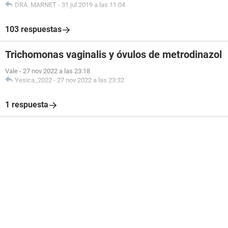
DRA. MARNET
-
31 jul 2019 a las 11:04
103 respuestas
Trichomonas vaginalis y óvulos de metrodinazol
Vale
-
27 nov 2022 a las 23:18
Yesica_2022
-
27 nov 2022 a las 23:32
1 respuesta