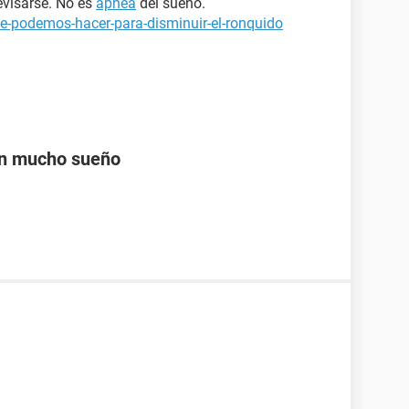
revisarse. No es
apnea
del sueño.
e-podemos-hacer-para-disminuir-el-ronquido
on mucho sueño