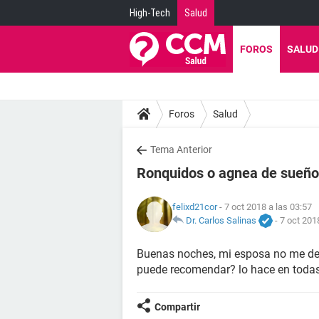
High-Tech
Salud
FOROS
SALUD
Foros
Salud
Tema Anterior
Ronquidos o agnea de sueño
felixd21cor
- 7 oct 2018 a las 03:57
Dr. Carlos Salinas
-
7 oct 201
Buenas noches, mi esposa no me deja
puede recomendar? lo hace en todas 
Compartir