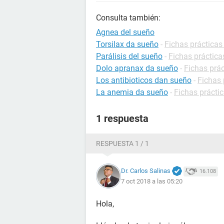
Consulta también:
Agnea del sueño
Torsilax da sueño
-
Fichas práctica
Parálisis del sueño
-
Fichas práctica
Dolo apranax da sueño
-
Fichas prá
Los antibioticos dan sueño
-
Fichas 
La anemia da sueño
-
Fichas prácti
1 respuesta
RESPUESTA 1 / 1
Dr. Carlos Salinas
16.108
7 oct 2018 a las 05:20
Hola,