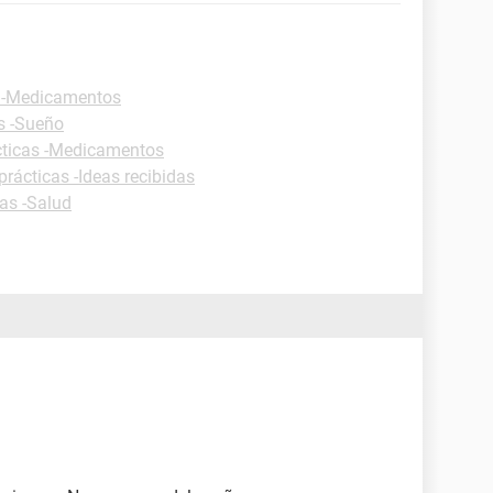
s -Medicamentos
s -Sueño
cticas -Medicamentos
prácticas -Ideas recibidas
cas -Salud