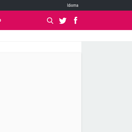
Idioma
O