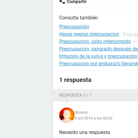
Compartir
Consulta también:
Preocupación
Heces negras preocupacion
-
Foro s
Preocupacion, coito interrumpido
✓
Preocupacion, sangrado después de
Irritación de la vulva y preocupación
Preocupacion por embarazo llevando
1 respuesta
RESPUESTA 1 / 1
Monica
9 oct 2018 a las 06:02
Necesito una respuesta