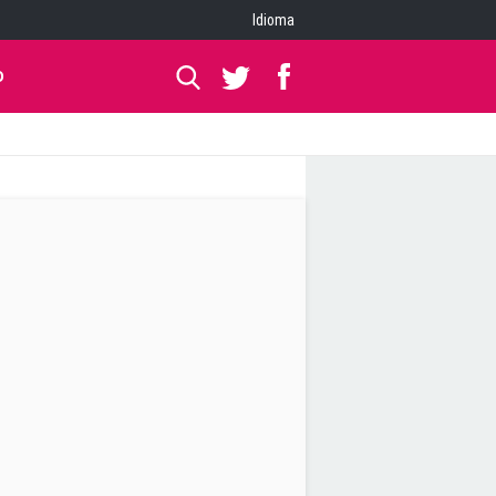
Idioma
O