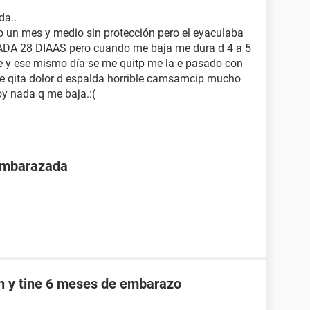
da..
 un mes y medio sin protección pero el eyaculaba
ADA 28 DIAAS pero cuando me baja me dura d 4 a 5
e y ese mismo día se me quitp me la e pasado con
e qita dolor d espalda horrible camsamcip mucho
oy nada q me baja.:(
 embarazada
an y tine 6 meses de embarazo