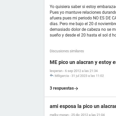
Yo quisiera saber si estoy embaraza
Pues yo mantuve relaciones durando
afuera pues mi periodo NO ES DE C
días. Pero me bajo el 20 d noviembr
demasiado dolor de cabeza no se m
sueño y desde el 20 hasta el sol d h
Discusiones similares
ME pico un alacran y estoy
lesperan
-
6 sep 2012 a las 21:34
Miligarcia
-
31 jul 2023 a las 11:02
3 respuestas
ami esposa la pico un alacr
melky moran
-
25 dic 2012 a las 21:04