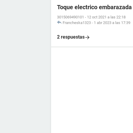
Toque electrico embarazada
3015069490101
-
12 oct 2021 a las 22:18
Francheska1323
-
1 abr 2023 a las 17:39
2 respuestas