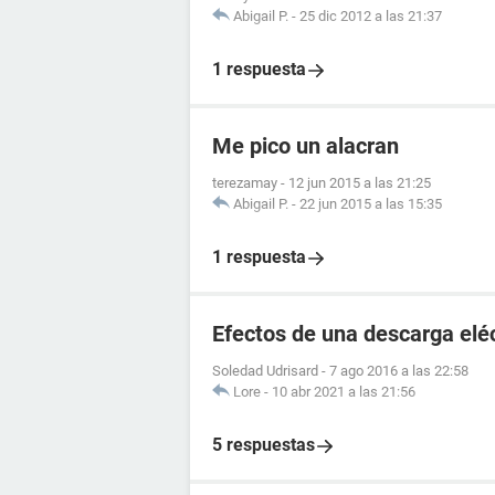
Abigail P.
-
25 dic 2012 a las 21:37
1 respuesta
Me pico un alacran
terezamay
-
12 jun 2015 a las 21:25
Abigail P.
-
22 jun 2015 a las 15:35
1 respuesta
Efectos de una descarga elé
Soledad Udrisard
-
7 ago 2016 a las 22:58
Lore
-
10 abr 2021 a las 21:56
5 respuestas