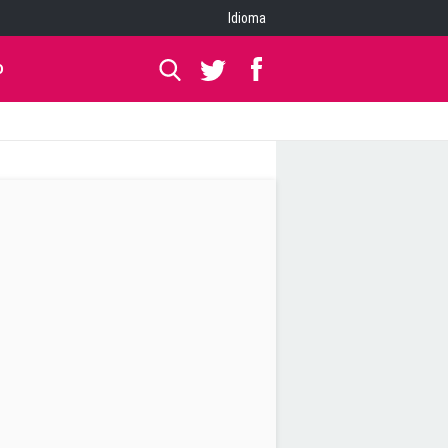
Idioma
O