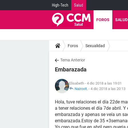
High-Tech
Salud
FOROS
SALUD
Foros
Sexualidad
Tema Anterior
Embarazada
Elisabeth
- 4 dic 2018 a las 19:01
Nairovit.
-
4 dic 2018 a las 20:13
Hola, tuve relaciones el día 22de ma
a tener relaciones el día 7de abril. 
embarazada y apenas se veía un s
embarazada.Estoy de 35 +3semana
Yo creo que fue en abril pero queria