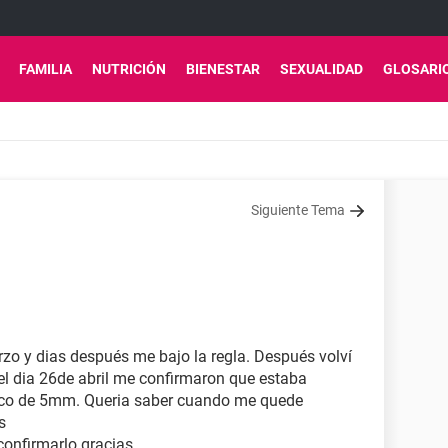
FAMILIA
NUTRICIÓN
BIENESTAR
SEXUALIDAD
GLOSARI
Siguiente Tema
rzo y dias después me bajo la regla. Después volví
Y el dia 26de abril me confirmaron que estaba
aco de 5mm. Queria saber cuando me quede
s
 confirmarlo gracias