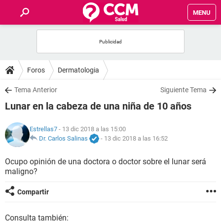
MENU
INICIO
FOROS
Foros
Dermatologia
SALUD
Tema Anterior
Siguiente Tema
Lunar en la cabeza de una niña de 10 años
FAMILIA
Estrellas7
- 13 dic 2018 a las 15:00
NUTRICIÓN
Dr. Carlos Salinas
-
13 dic 2018 a las 16:52
Ocupo opinión de una doctora o doctor sobre el lunar será
BIENESTAR
maligno?
SEXUALIDAD
Compartir
GLOSARIO
Consulta también: