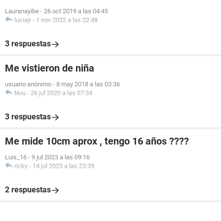
Lauranayibe
-
26 oct 2019 a las 04:45
luciajr
-
1 nov 2022 a las 22:48
3 respuestas
Me vistieron de niña
usuario anónimo
-
8 may 2018 a las 03:36
Nuu
-
26 jul 2020 a las 07:34
3 respuestas
Me mide 10cm aprox , tengo 16 años ????
Luis_16
-
9 jul 2023 a las 09:16
ricky
-
14 jul 2023 a las 23:39
2 respuestas