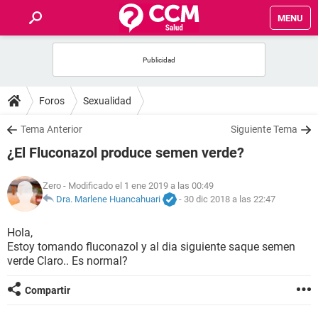
MENU
INICIO
FOROS
Foros
Sexualidad
SALUD
Tema Anterior
Siguiente Tema
¿El Fluconazol produce semen verde?
FAMILIA
Zero
- Modificado el 1 ene 2019 a las 00:49
NUTRICIÓN
Dra. Marlene Huancahuari
-
30 dic 2018 a las 22:47
Hola,
BIENESTAR
Estoy tomando fluconazol y al dia siguiente saque semen
verde Claro.. Es normal?
SEXUALIDAD
Compartir
GLOSARIO