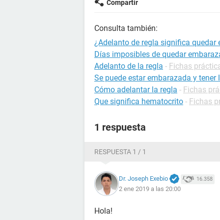
Compartir
Consulta también:
¿Adelanto de regla significa queda
Días imposibles de quedar embara
Adelanto de la regla
-
Fichas práctic
Se puede estar embarazada y tener l
Cómo adelantar la regla
-
Fichas prá
Que significa hematocrito
-
Fichas p
1 respuesta
RESPUESTA 1 / 1
Dr. Joseph Exebio
16.358
2 ene 2019 a las 20:00
Hola!