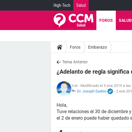
High-Tech
Salud
FOROS
SALUD
Foros
Embarazo
Tema Anterior
¿Adelanto de regla signific
Yuli
- Modificado el 5 ene 2019 a las
Dr. Joseph Exebio
-
2 ene 201
Hola,
Tuve relaciones el 30 de diciembre y
el 2 de enero puede haber quedado