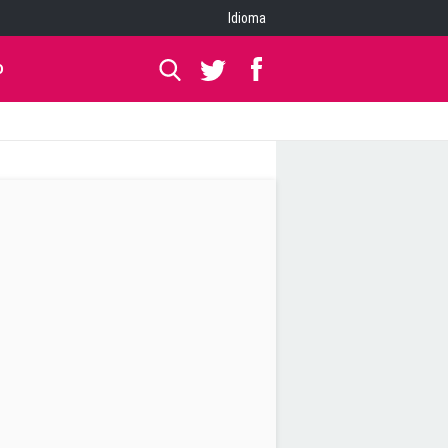
Idioma
O