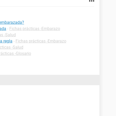
r embarazada?
zada
-
Fichas prácticas -Embarazo
as -Salud
a regla
-
Fichas prácticas -Embarazo
cticas -Salud
rácticas -Glosario