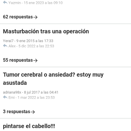
Yazmin
-
15 ene 2023 a las 09:10
62 respuestas
Masturbación tras una operación
Yerai7
-
9 ene 2015 a las 17:33
Alex
-
5 dic 2022 a las 22:53
55 respuestas
Tumor cerebral o ansiedad? estoy muy
asustada
adriana98x
-
8 jul 2017 a las 04:41
Emi
-
1 mar 2022 a las 23:53
3 respuestas
pintarse el cabello!!!