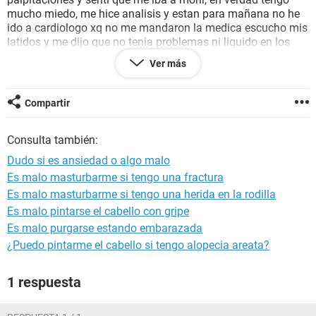
mucho miedo, me hice analisis y estan para mañana no he
ido a cardiologo xq no me mandaron la medica escucho mis
latidos y me dijo que no tenia problemas ni liquido en los
pulmones y la verdad estoy mal, tengo hambre pero no
Ver más
como porque siento el estomago lleno, me dan ganas de
llorar aveces y no se que me pasa! Por favor si me puede
responder
Compartir
Consulta también:
Dudo si es ansiedad o algo malo
Es malo masturbarme si tengo una fractura
Es malo masturbarme si tengo una herida en la rodilla
Es malo pintarse el cabello con gripe
Es malo purgarse estando embarazada
¿Puedo pintarme el cabello si tengo alopecia areata?
1 respuesta