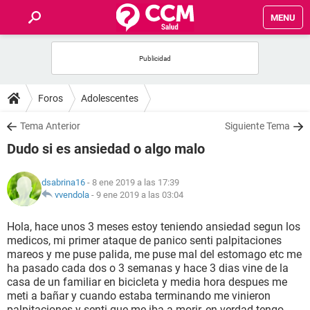
MENU
INICIO
FOROS
Foros
Adolescentes
SALUD
Tema Anterior
Siguiente Tema
Dudo si es ansiedad o algo malo
FAMILIA
dsabrina16
- 8 ene 2019 a las 17:39
NUTRICIÓN
vvendola
-
9 ene 2019 a las 03:04
Hola, hace unos 3 meses estoy teniendo ansiedad segun los
BIENESTAR
medicos, mi primer ataque de panico senti palpitaciones
mareos y me puse palida, me puse mal del estomago etc me
SEXUALIDAD
ha pasado cada dos o 3 semanas y hace 3 dias vine de la
casa de un familiar en bicicleta y media hora despues me
meti a bañar y cuando estaba terminando me vinieron
GLOSARIO
palpitaciones y senti que me iba a morir, en verdad tengo