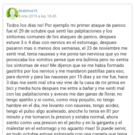
dsabrina16
8 ene 2019 a las 18:45
Todos los dias no! Por ejemplo mi primer ataque de panico
fue el 29 de octubre que senti las palpitaciones y los
sintomas comunes de los ataques de panico, despues
estuve 3 o 4 dias con nervios en el estomago, despues
pasaron mas o menos dos semanas, el 23 de noviembre me
senti mal, tenia nauseas y me ponia tan nerviosa que yo me
provocaba los vomitos pense que era bulimia pero no sentia
los sintomas de eso! Me dijeron que se me habia formado
gastritis por los nervios y me mandaron pastillas para eso,
para dormir y para las nauseas por 15 dias y se me fue, hace
3 dias me senti mal otra vez vine de la casa de mi prima en
bici y media hora despues me entre a bañar y me senti mal
con las palpitaciones y aveces me dan ganas de llorar, no
tengo apetito y si como, como muy poquito, no tengo
hambre en el dia, me levanto con nauseas, tengo acidez,
tengo el pulso algo acelerado, anoche lo tenia en 81 por
minuto y me tomaron la presion y estaba normal, ahora
siento como una presion en el pecho y en la garganta y el
malestar en el estomago y no aguanto mas! Si puede servir,
en todo octubre estuve estresada con una carpeta que tenia