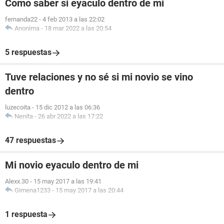
Como saber si eyaculo dentro de mi
fernanda22
-
4 feb 2013 a las 22:02
Anonima
-
18 mar 2022 a las 20:54
5 respuestas
Tuve relaciones y no sé si mi novio se vino
dentro
luzecoita
-
15 dic 2012 a las 06:36
Nenita
-
26 abr 2022 a las 17:22
47 respuestas
Mi novio eyaculo dentro de mi
Alexx.30
-
15 may 2017 a las 19:41
Gimena1233
-
15 may 2017 a las 20:44
1 respuesta