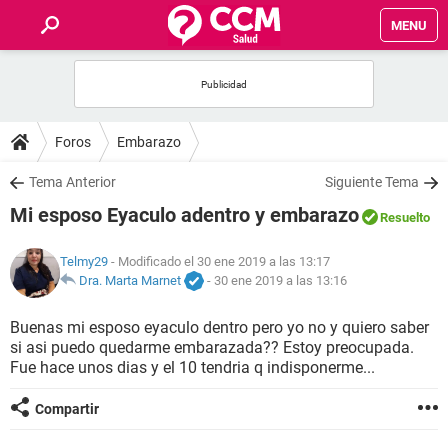
MENU
INICIO
FOROS
Foros
Embarazo
SALUD
Tema Anterior
Siguiente Tema
Mi esposo Eyaculo adentro y embarazo
Resuelto
FAMILIA
Telmy29
- Modificado el 30 ene 2019 a las 13:17
NUTRICIÓN
Dra. Marta Marnet
-
30 ene 2019 a las 13:16
Buenas mi esposo eyaculo dentro pero yo no y quiero saber
BIENESTAR
si asi puedo quedarme embarazada?? Estoy preocupada.
Fue hace unos dias y el 10 tendria q indisponerme...
SEXUALIDAD
Compartir
GLOSARIO