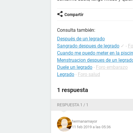
Compartir
Consulta también:
Después de un legrado
Sangrado despues de legrado
✓
-
Fo
Cuando me puedo meter en la piscin
Menstruacion despues de un legrad
Duele un legrado
-
Foro embarazo
Legrado
-
Foro salud
1 respuesta
RESPUESTA 1 / 1
hermanamayor
11 feb 2019 a las 05:36