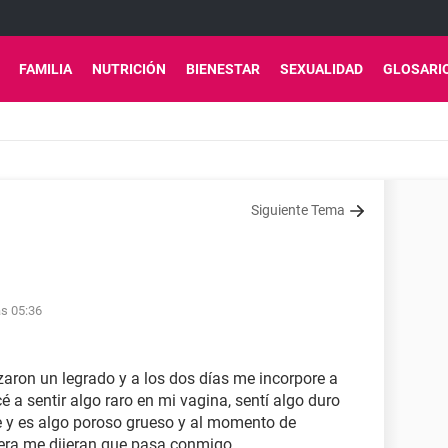
FAMILIA
NUTRICIÓN
BIENESTAR
SEXUALIDAD
GLOSARI
Siguiente Tema
as 05:36
zaron un legrado y a los dos días me incorpore a
é a sentir algo raro en mi vagina, sentí algo duro
ue y es algo poroso grueso y al momento de
iera me dijeran que pasa conmigo