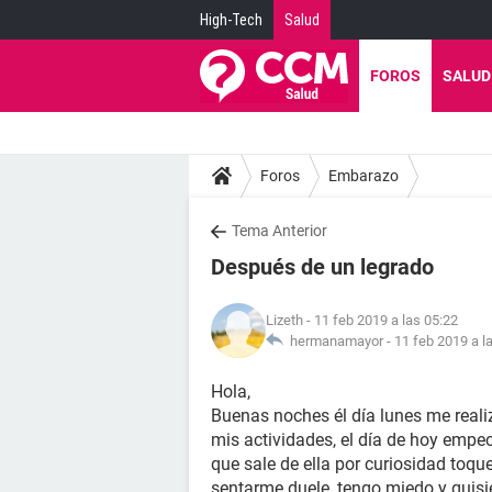
High-Tech
Salud
FOROS
SALUD
Foros
Embarazo
Tema Anterior
Después de un legrado
Lizeth
- 11 feb 2019 a las 05:22
hermanamayor -
11 feb 2019 a l
Hola,
Buenas noches él día lunes me reali
mis actividades, el día de hoy empec
que sale de ella por curiosidad toq
sentarme duele, tengo miedo y quis