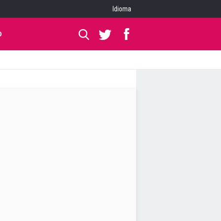
Idioma
O