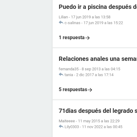
Puedo ir a piscina después d
Lilian
-
17 jun 2019 a las 13:58
c-salinas
-
17 jun 2019 a las 15:22
1 respuesta
Relaciones anales una sema
fernanda35
-
8 sep 2013 a las 04:15
tania
-
2 dic 2017 a las 17:14
5 respuestas
71dias después del legrado s
Maiteeee
-
11 may 2015 a las 22:29
Lily0303
-
11 nov 2022 a las 00:45