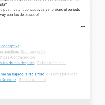
ada?
as pastillas anticonceptivas y me viene el periodo
voy con las de placebo?
ticonceptiva
as prácticas -Contracepción
cticas -Contracepción
tilla del dia despues
-
Fichas prácticas -
 me ha bajado la regla foro
✓
-
Foro sexualidad
illa stank
-
Foro sexualidad