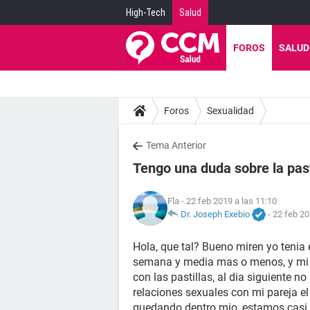
High-Tech
Salud
FOROS
SALUD
Foros
Sexualidad
Tema Anterior
Tengo una duda sobre la past
Fla
- 22 feb 2019 a las 11:10
Dr. Joseph Exebio
-
22 feb 20
Hola, que tal? Bueno miren yo tenia 
semana y media mas o menos, y mi g
con las pastillas, al dia siguiente 
relaciones sexuales con mi pareja el
quedando dentro mio, estamos casi 