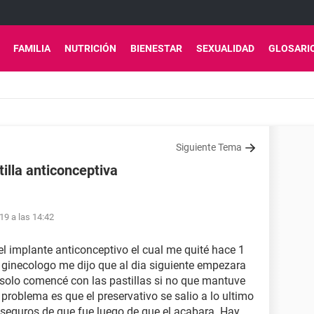
FAMILIA
NUTRICIÓN
BIENESTAR
SEXUALIDAD
GLOSARI
Siguiente Tema
illa anticonceptiva
19 a las 14:42
el implante anticonceptivo el cual me quité hace 1
inecologo me dijo que al dia siguiente empezara
no solo comencé con las pastillas si no que mantuve
 problema es que el preservativo se salio a lo ultimo
seguros de que fue luego de que el acabara. Hay