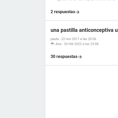
2 respuestas
una pastilla anticonceptiva 
paula
-
22 nov 2011 a las 20:56
Ana
-
26 feb 2022 a las 23:08
30 respuestas