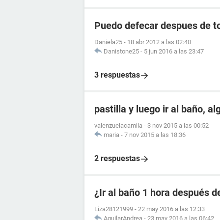
Puedo defecar despues de to
Daniela25
-
18 abr 2012 a las 02:40
Danistone25
-
5 jun 2016 a las 23:47
3 respuestas
pastilla y luego ir al baño, a
valenzuelacamila
-
3 nov 2015 a las 00:52
maria
-
7 nov 2015 a las 18:36
2 respuestas
¿Ir al baño 1 hora después de
Liza28121999
-
22 may 2016 a las 12:33
AguilarAndrea
-
23 may 2016 a las 06:42