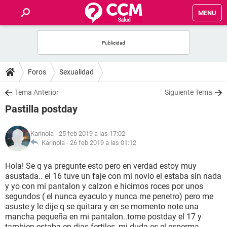
MENU
INICIO
FOROS
Foros
Sexualidad
SALUD
Tema Anterior
Siguiente Tema
Pastilla postday
FAMILIA
Karinola
- 25 feb 2019 a las 17:02
NUTRICIÓN
Karinola -
26 feb 2019 a las 01:12
Hola! Se q ya pregunte esto pero en verdad estoy muy
BIENESTAR
asustada.. el 16 tuve un faje con mi novio el estaba sin nada
y yo con mi pantalon y calzon e hicimos roces por unos
SEXUALIDAD
segundos ( el nunca eyaculo y nunca me penetro) pero me
asuste y le dije q se quitara y en se momento note una
mancha pequeña en mi pantalon..tome postday el 17 y
GLOSARIO
tambien estaba en dias fertiles, mi duda es el esperma