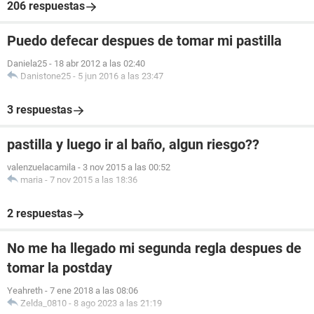
206 respuestas
Puedo defecar despues de tomar mi pastilla
Daniela25
-
18 abr 2012 a las 02:40
Danistone25
-
5 jun 2016 a las 23:47
3 respuestas
pastilla y luego ir al baño, algun riesgo??
valenzuelacamila
-
3 nov 2015 a las 00:52
maria
-
7 nov 2015 a las 18:36
2 respuestas
No me ha llegado mi segunda regla despues de
tomar la postday
Yeahreth
-
7 ene 2018 a las 08:06
Zelda_0810
-
8 ago 2023 a las 21:19