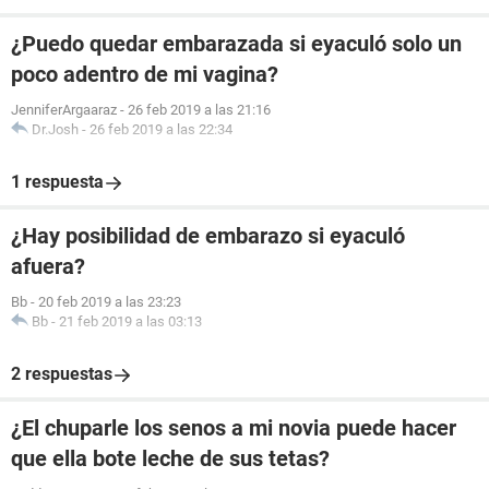
¿Puedo quedar embarazada si eyaculó solo un
poco adentro de mi vagina?
JenniferArgaaraz
-
26 feb 2019 a las 21:16
Dr.Josh
-
26 feb 2019 a las 22:34
1 respuesta
¿Hay posibilidad de embarazo si eyaculó
afuera?
Bb
-
20 feb 2019 a las 23:23
Bb
-
21 feb 2019 a las 03:13
2 respuestas
¿El chuparle los senos a mi novia puede hacer
que ella bote leche de sus tetas?