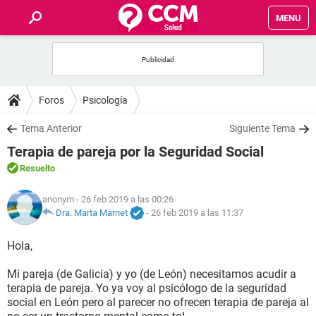
MENU
INICIO
FOROS
Foros
Psicología
SALUD
Tema Anterior
Siguiente Tema
Terapia de pareja por la Seguridad Social
FAMILIA
Resuelto
NUTRICIÓN
anonym
- 26 feb 2019 a las 00:26
Dra. Marta Marnet
-
26 feb 2019 a las 11:37
BIENESTAR
Hola,
SEXUALIDAD
Mi pareja (de Galicia) y yo (de León) necesitamos acudir a
terapia de pareja. Yo ya voy al psicólogo de la seguridad
social en León pero al parecer no ofrecen terapia de pareja al
GLOSARIO