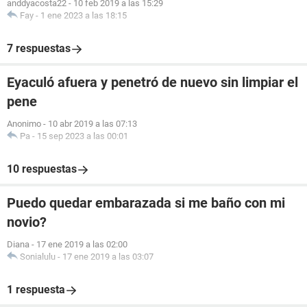
anddyacosta22
-
10 feb 2019 a las 15:29
Fay
-
1 ene 2023 a las 18:15
7 respuestas
Eyaculó afuera y penetró de nuevo sin limpiar el
pene
Anonimo
-
10 abr 2019 a las 07:13
Pa
-
15 sep 2023 a las 00:01
10 respuestas
Puedo quedar embarazada si me baño con mi
novio?
Diana
-
17 ene 2019 a las 02:00
Sonialulu
-
17 ene 2019 a las 03:07
1 respuesta