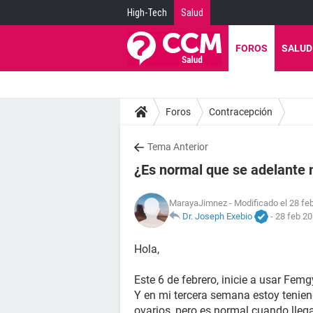
High-Tech
Salud
FOROS
SALUD
Foros
Contracepción
Tema Anterior
¿Es normal que se adelante 
MarayaJimnez
- Modificado el 28 fe
Dr. Joseph Exebio
-
28 feb 20
Hola,
Este 6 de febrero, inicie a usar Femg
Y en mi tercera semana estoy tenie
ovarios, pero es normal cuando llega