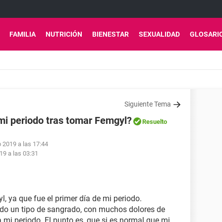
FAMILIA
NUTRICIÓN
BIENESTAR
SEXUALIDAD
GLOSARI
Siguiente Tema
mi periodo tras tomar Femgyl?
Resuelto
b 2019 a las 17:44
19 a las 03:31
yl, ya que fue el primer día de mi periodo.
ndo un tipo de sangrado, con muchos dolores de
 mi periodo. El punto es, que si es normal que mi