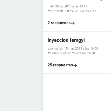
mel
-
20 dic 2015 a las 13:13
Dr.Josh
-
20 dic 2015 a las 17:33
2 respuestas
inyeccion femgyl
anamar1a
-
15 may 2013 a las 19:08
Maric
-
24 oct 2022 a las 16:30
25 respuestas