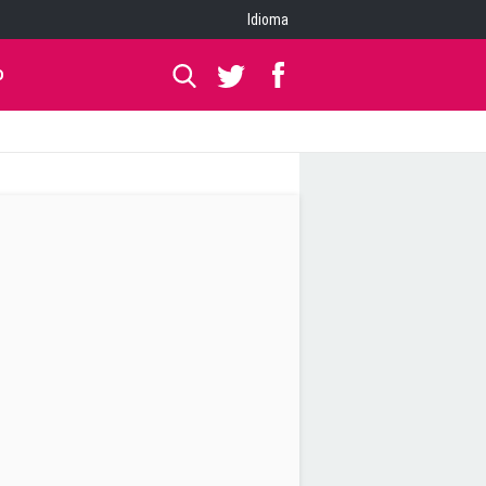
Idioma
O