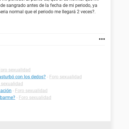
 de sangrado antes de la fecha de mi periodo, ya
seria normal que el periodo me llegará 2 veces?.
Foro sexualidad
asturbó con los dedos?
-
Foro sexualidad
 sexualidad
uación
-
Foro sexualidad
urbarme?
-
Foro sexualidad