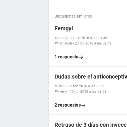
Discusiones similares
Femgyl
AlhanaV
-
27 dic 2018 a las 01:46
Dr.Josh
-
27 dic 2018 a las 02:42
1 respuesta
Dudas sobre el anticoncepti
miiku3
-
17 feb 2016 a las 03:55
Amy
-
10 jun 2018 a las 08:08
2 respuestas
Retraso de 3 días con inyec