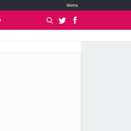
Idioma
O