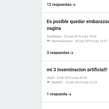
12 respuestas
Es posible quedar embarazad
vagina
Guadalupe
-
25 sep 2019 a las 15:24
Hermanamayor
-
25 sep 2019 a las 15:57
3 respuestas
mi 3 inseminacion artificial!!
ola25
-
9 feb 2015 a las 20:33
ANAPAT
-
13 feb 2015 a las 22:25
1 respuesta