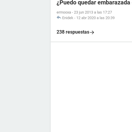
¿Puedo quedar embarazada en
ermooxa
-
23 jun 2013 a las 17:27
Enidek
-
12 abr 2020 a las 20:39
238 respuestas