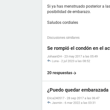
Si ya has menstruado posterior a la
posibilidad de embarazo.
Saludos cordiales
Discusiones similares
Se rompió el condón en el a
JohaanDH
-
23 may 2017 a las 05:49
Luna
-
2 jul 2023 a las 08:52
20 respuestas
¿Puedo quedar embarazada si
Erica240517
-
28 sep 2017 a las 06:47
Jasmin
-
6 mar 2022 a las 03:31