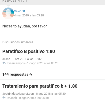
RESPUESTA 1 / 1
después?
Vale168
Gracias de antemano.
4 mar 2019 a las 03:28
Pd: Dejo aquí el detalle de los otros medicamentos:
Necesito ayudaa, por favor
D-histaplus: Cada 5 ml de Solución Oral contiene:
Desloratadina 2,5 mg
Discusiones similares
Claritromicina de 500 mg
Paratífico B positivo 1:80
Y también menciono que mi último periodo comenzó el 14
de febrero y terminó el 20 de febrero de este año.
alissa
-
3 oct 2011 a las 19:32
Eysercampos
-
17 ago 2023 a las 03:23
144 respuestas
Tratamiento para paratifico b + 1.80
JostrinidadAispuroLeon
-
8 ago 2018 a las 05:30
Dr.Josh
-
8 ago 2018 a las 05:40