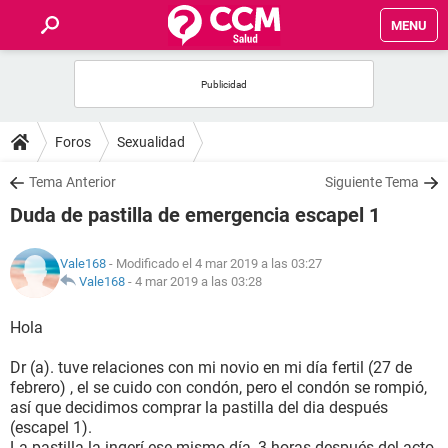
MENU
INICIO
FOROS
Foros
Sexualidad
SALUD
Tema Anterior
Siguiente Tema
Duda de pastilla de emergencia escapel 1
FAMILIA
Vale168
- Modificado el 4 mar 2019 a las 03:27
NUTRICIÓN
Vale168
-
4 mar 2019 a las 03:28
Hola
BIENESTAR
Dr (a). tuve relaciones con mi novio en mi día fertil (27 de
SEXUALIDAD
febrero) , el se cuido con condón, pero el condón se rompió,
así que decidimos comprar la pastilla del dia después
(escapel 1).
GLOSARIO
La pastilla la ingerí ese mismo día, 3 horas después del acto