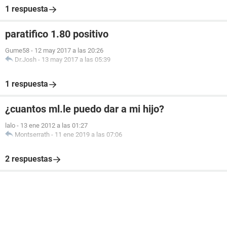
1 respuesta
paratifico 1.80 positivo
Gume58
-
12 may 2017 a las 20:26
Dr.Josh
-
13 may 2017 a las 05:39
1 respuesta
¿cuantos ml.le puedo dar a mi hijo?
lalo
-
13 ene 2012 a las 01:27
Montserrath
-
11 ene 2019 a las 07:06
2 respuestas