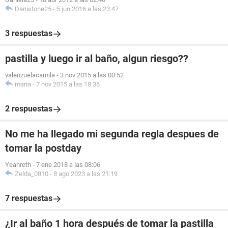
Danistone25
-
5 jun 2016 a las 23:47
3 respuestas
pastilla y luego ir al baño, algun riesgo??
valenzuelacamila
-
3 nov 2015 a las 00:52
maria
-
7 nov 2015 a las 18:36
2 respuestas
No me ha llegado mi segunda regla despues de
tomar la postday
Yeahreth
-
7 ene 2018 a las 08:06
Zelda_0810
-
8 ago 2023 a las 21:19
7 respuestas
¿Ir al baño 1 hora después de tomar la pastilla