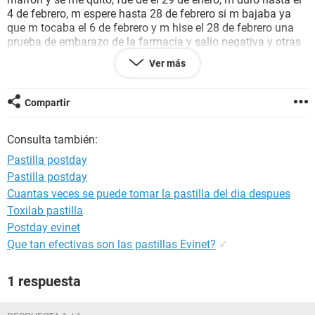
4 de febrero, m espere hasta 28 de febrero si m bajaba ya
que m tocaba el 6 de febrero y m hise el 28 de febrero una
prueba de embarazo de la farmacia y salio negativa y otras
caseras y igual negativas aun no m a bajado m preocupa ya
Ver más
que es 6 de marzo nada y m duele el ceno izquierdo y mi
vientre lo tengo un poko inflamado del lado derecho sera de
los efectos secundarios, e estado muy estresada y con esto
Compartir
mas espero y m ayuden chicas, gracias
Consulta también:
Pastilla postday
Pastilla postday
Cuantas veces se puede tomar la pastilla del dia despues
Toxilab pastilla
Postday evinet
Que tan efectivas son las pastillas Evinet?
✓
1 respuesta