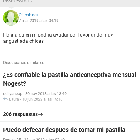
RESPUESTA 1 / 1
Ojitosblack
7 mar 2019 a las 04:19
Hola alguien m podria ayudar por favor ando muy
angustiada chicas
Discusiones similares
¿Es confiable la pastilla anticonceptiva mensual
Nogest?
edilysnoop
-
30 nov 2013 a las 13:49
Laura
-
10 jun 2022 a las 19:16
206 respuestas
Puedo defecar despues de tomar mi pastilla
Daniela25
-
18 abr 2012 a las 02:40