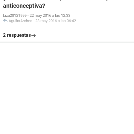
anticonceptiva?
Liza28121999
-
22 may 2016 a las 12:33
AguilarAndrea
-
23 may 2016 a las 06:42
2 respuestas