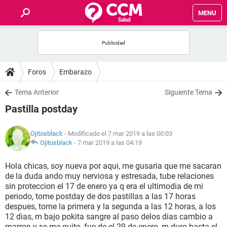
MENU
INICIO
FOROS
Foros
Embarazo
SALUD
Tema Anterior
Siguiente Tema
Pastilla postday
FAMILIA
Ojitosblack
- Modificado el 7 mar 2019 a las 00:03
NUTRICIÓN
Ojitosblack
-
7 mar 2019 a las 04:19
Hola chicas, soy nueva por aqui, me gusaria que me sacaran
BIENESTAR
de la duda ando muy nerviosa y estresada, tube relaciones
sin proteccion el 17 de enero ya q era el ultimodia de mi
SEXUALIDAD
periodo, tome postday de dos pastillas a las 17 horas
despues, tome la primera y la segunda a las 12 horas, a los
12 dias, m bajo pokita sangre al paso delos dias cambio a
GLOSARIO
marron y se me quito, fue de el 29 de enero, m duro hasta el