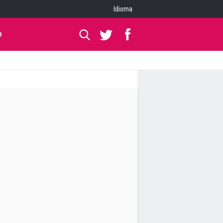
Idioma
O