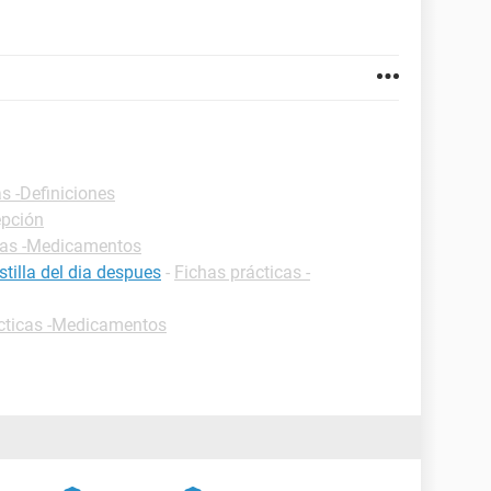
s -Definiciones
epción
cas -Medicamentos
tilla del dia despues
-
Fichas prácticas -
cticas -Medicamentos