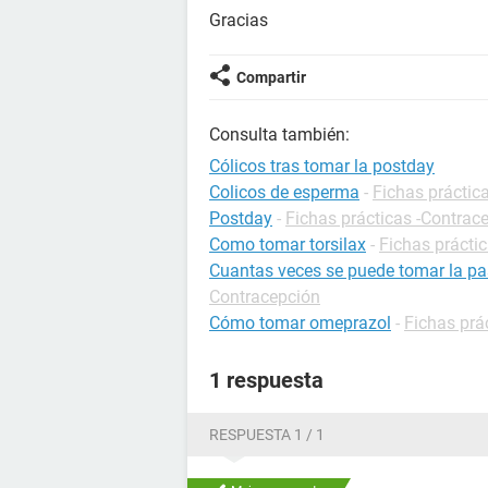
Gracias
Compartir
Consulta también:
Cólicos tras tomar la postday
Colicos de esperma
-
Fichas práctica
Postday
-
Fichas prácticas -Contrac
Como tomar torsilax
-
Fichas prácti
Cuantas veces se puede tomar la pas
Contracepción
Cómo tomar omeprazol
-
Fichas prá
1 respuesta
RESPUESTA 1 / 1