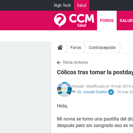
High-Tech
Salud
FOROS
SALUD
Foros
Contracepción
Tema Anterior
Cólicos tras tomar la postda
Shaidd
- Modificado el 19 mar 2019 a
Dr. Joseph Exebio
-
16 mar 20
Hola,
Mi novia se tomo una pastilla del día
después pero sin sangrado eso es n