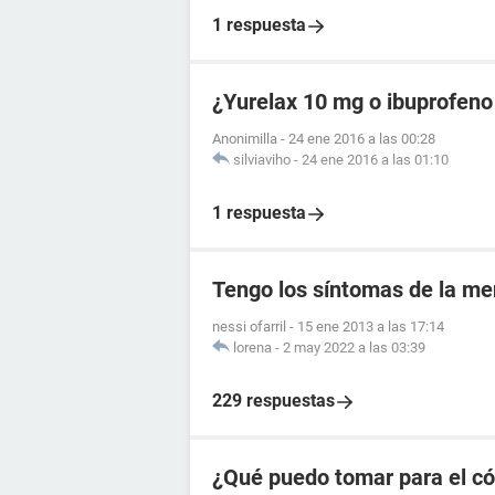
1 respuesta
¿Yurelax 10 mg o ibuprofeno
Anonimilla
-
24 ene 2016 a las 00:28
silviaviho
-
24 ene 2016 a las 01:10
1 respuesta
Tengo los síntomas de la me
nessi ofarril
-
15 ene 2013 a las 17:14
lorena
-
2 may 2022 a las 03:39
229 respuestas
¿Qué puedo tomar para el có