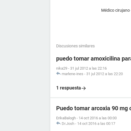
Médico cirujano
Discusiones similares
puedo tomar amoxicilina para
nika29
-
31 jul 2012 a las 22:16
marlene-ines
-
31 jul 2012 a las 22:20
1 respuesta
Puedo tomar arcoxia 90 mg c
ErikaBalogh
-
14 oct 2016 a las 00:00
Dr.Josh
-
14 oct 2016 a las 00:17