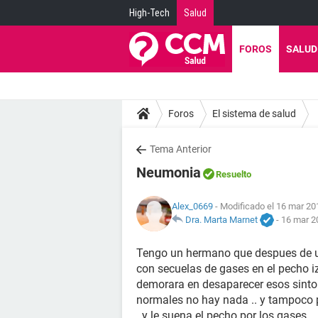
High-Tech
Salud
FOROS
SALUD
Foros
El sistema de salud
Tema Anterior
Neumonia
Resuelto
Alex_0669
- Modificado el 16 mar 20
Dra. Marta Marnet
-
16 mar 2
Tengo un hermano que despues de 
con secuelas de gases en el pecho i
demorara en desaparecer esos sint
normales no hay nada .. y tampoco p
..y le suena el pecho por los gases