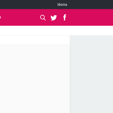
Idioma
O