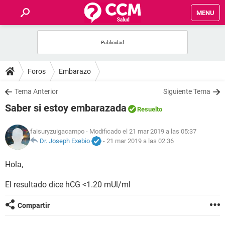
MENU
INICIO
FOROS
Foros
Embarazo
SALUD
Tema Anterior
Siguiente Tema
Saber si estoy embarazada
Resuelto
FAMILIA
faisuryzuigacampo
- Modificado el 21 mar 2019 a las 05:37
NUTRICIÓN
Dr. Joseph Exebio
-
21 mar 2019 a las 02:36
Hola,
BIENESTAR
El resultado dice hCG <1.20 mUl/ml
SEXUALIDAD
Compartir
GLOSARIO