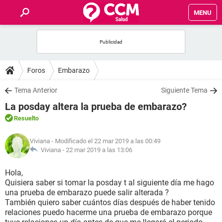
MENU
INICIO
FOROS
Foros
Embarazo
SALUD
Tema Anterior
Siguiente Tema
La posday altera la prueba de embarazo?
FAMILIA
Resuelto
NUTRICIÓN
Viviana
- Modificado el 22 mar 2019 a las 00:49
Viviana -
22 mar 2019 a las 13:06
BIENESTAR
Hola,
Quisiera saber si tomar la posday t al siguiente día me hago
SEXUALIDAD
una prueba de embarazo puede salir alterada ?
También quiero saber cuántos días después de haber tenido
relaciones puedo hacerme una prueba de embarazo porque
GLOSARIO