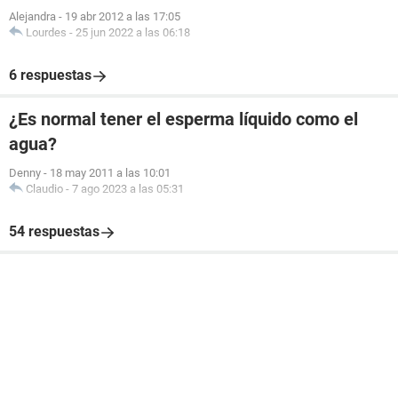
Alejandra
-
19 abr 2012 a las 17:05
Lourdes
-
25 jun 2022 a las 06:18
6 respuestas
¿Es normal tener el esperma líquido como el
agua?
Denny
-
18 may 2011 a las 10:01
Claudio
-
7 ago 2023 a las 05:31
54 respuestas