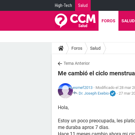
High-Tech
Salud
FOROS
SALUD
Foros
Salud
Tema Anterior
Me cambió el ciclo menstrua
esmef2013
- Modificado el 28 mar 2
Dr. Joseph Exebio
-
27 mar 20
Hola,
Estoy un poco preocupada, les platic
me duraba aprox 7 días.
Hace 11 meses cambio ahora mi ciclo