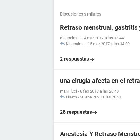
Discusiones similares
Retraso menstrual, gastritis
Klaupalma
-
14 mar 2017 a las 13:44
Klaupalma
-
15 mar 2017 a las 14:09
2 respuestas
una cirugía afecta en el ret
mani_luci
-
8 feb 2013 a las 20:40
Liseth
-
30 ene 2023 a las 20:31
28 respuestas
Anestesia Y Retraso Menstr