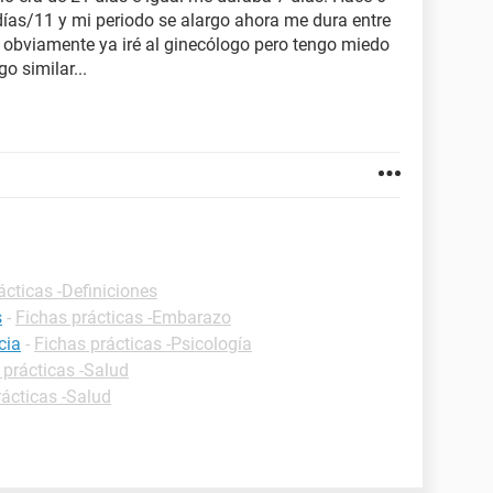
as/11 y mi periodo se alargo ahora me dura entre
 obviamente ya iré al ginecólogo pero tengo miedo
o similar...
ácticas -Definiciones
s
-
Fichas prácticas -Embarazo
cia
-
Fichas prácticas -Psicología
 prácticas -Salud
rácticas -Salud