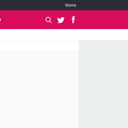
Idioma
O