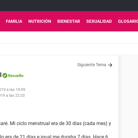
FAMILIA
NUTRICIÓN
BIENESTAR
SEXUALIDAD
GLOSARI
Siguiente Tema
l
Resuelto
019 a las 19:09
19 a las 22:33
aré. Mi ciclo menstrual era de 30 días (cada mes) y
 era de 21 días e igual me duraba 7 días. Hace 6