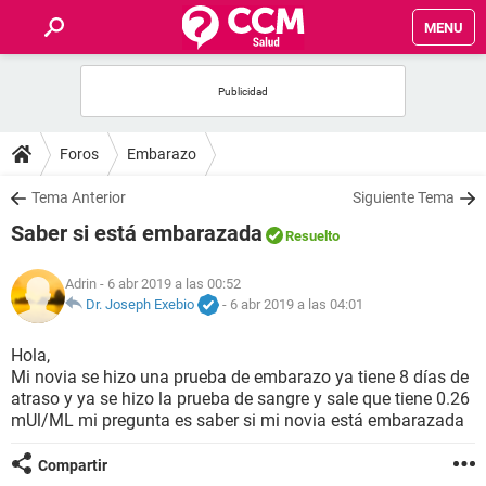
MENU
INICIO
FOROS
Foros
Embarazo
SALUD
Tema Anterior
Siguiente Tema
Saber si está embarazada
Resuelto
FAMILIA
Adrin
- 6 abr 2019 a las 00:52
NUTRICIÓN
Dr. Joseph Exebio
-
6 abr 2019 a las 04:01
Hola,
BIENESTAR
Mi novia se hizo una prueba de embarazo ya tiene 8 días de
atraso y ya se hizo la prueba de sangre y sale que tiene 0.26
SEXUALIDAD
mUl/ML mi pregunta es saber si mi novia está embarazada
Compartir
GLOSARIO