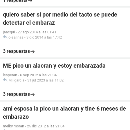
1 respuesta
quiero saber si por medio del tacto se puede
detectar el embaraz
jaacqui
-
27 ago 2014 a las 01:41
c-salinas
-
3 dic 2014 a las 17:42
3 respuestas
ME pico un alacran y estoy embarazada
lesperan
-
6 sep 2012 a las 21:34
Miligarcia
-
31 jul 2023 a las 11:02
3 respuestas
ami esposa la pico un alacran y tine 6 meses de
embarazo
melky moran
-
25 dic 2012 a las 21:04