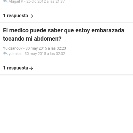
Abigail P.
-
25 dic 2012 a las 21:37
1 respuesta
El medico puede saber que estoy embarazada
tocando mi abdomen?
Yulozano07
-
30 may 2015 a las 02:23
yeimies
-
30 may 2015 a las 02:32
1 respuesta