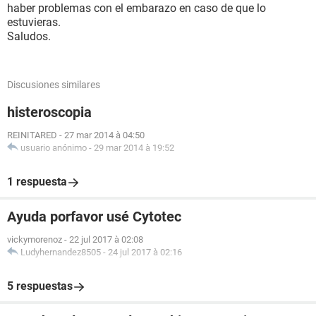
haber problemas con el embarazo en caso de que lo
estuvieras.
Saludos.
Discusiones similares
histeroscopia
REINITARED
-
27 mar 2014 à 04:50
usuario anónimo
-
29 mar 2014 à 19:52
1 respuesta
Ayuda porfavor usé Cytotec
vickymorenoz
-
22 jul 2017 à 02:08
Ludyhernandez8505
-
24 jul 2017 à 02:16
5 respuestas