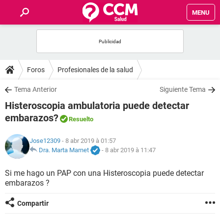
MENU
INICIO
FORUMS
Foros
Profesionales de la salud
SALUD
Tema Anterior
Siguiente Tema
Histeroscopia ambulatoria puede detectar
FAMILIA
embarazos?
Resuelto
NUTRICIÓN
Jose12309
- 8 abr 2019 à 01:57
Dra. Marta Marnet
-
8 abr 2019 à 11:47
BIENESTAR
Si me hago un PAP con una Histeroscopia puede detectar
embarazos ?
SEXUALIDAD
Compartir
GLOSARIO