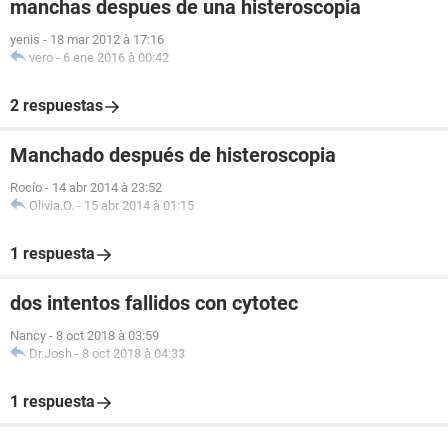
manchas despues de una histeroscopia
yenis
-
18 mar 2012 à 17:16
vero
-
6 ene 2016 à 00:42
2 respuestas
Manchado después de histeroscopia
Rocío
-
14 abr 2014 à 23:52
Olivia.O.
-
15 abr 2014 à 01:15
1 respuesta
dos intentos fallidos con cytotec
Nancy
-
8 oct 2018 à 03:59
Dr.Josh
-
8 oct 2018 à 04:33
1 respuesta