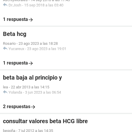
Dr.Josh
-
15 sep 2018 a las 03:40
1 respuesta
Beta hcg
Rosario
-
23 ago 2023 a las 18:28
Yucareux
-
23 ago 2023 a las 19:01
1 respuesta
beta baja al principio y
lea
-
22 abr 2013 a las 14:15
Yolanda
-
3 jun 2023 a las 06:54
2 respuestas
consultar valores beta HCG libre
begoña
-
7 jul 2012 a las 14:35