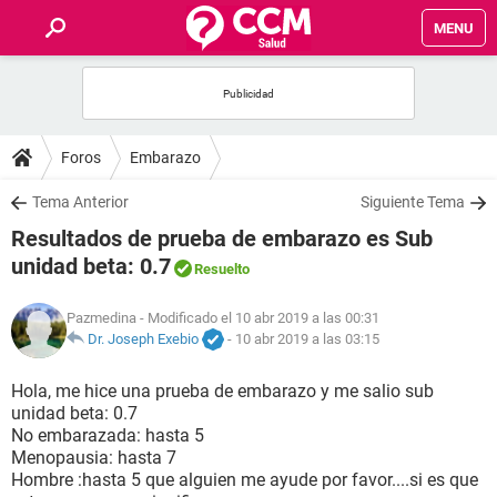
MENU
INICIO
FOROS
Foros
Embarazo
SALUD
Tema Anterior
Siguiente Tema
Resultados de prueba de embarazo es Sub
FAMILIA
unidad beta: 0.7
Resuelto
NUTRICIÓN
Pazmedina
- Modificado el 10 abr 2019 a las 00:31
Dr. Joseph Exebio
-
10 abr 2019 a las 03:15
BIENESTAR
Hola, me hice una prueba de embarazo y me salio sub
unidad beta: 0.7
SEXUALIDAD
No embarazada: hasta 5
Menopausia: hasta 7
Hombre :hasta 5 que alguien me ayude por favor....si es que
GLOSARIO