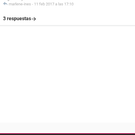
marlene-ines
-
11 feb 2017 a las 17:10
3 respuestas