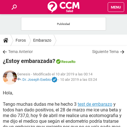
MENU
INICIO
FOROS
Foros
Embarazo
SALUD
Tema Anterior
Siguiente Tema
¿Estoy embarazada?
Resuelto
FAMILIA
Genesis
- Modificado el 10 abr 2019 a las 00:14
NUTRICIÓN
Dr. Joseph Exebio
-
10 abr 2019 a las 03:24
Hola,
BIENESTAR
Tengo muchas dudas me he hecho 3
test de embarazo
y
SEXUALIDAD
todos han dado positivos, el 28 de marzo me ice una beta y
me dio 737,0, hoy 9 de abril me realice una ecotomografia y
me dijo el medico que según el endometrio podría tratarse
GLOSARIO
de un embarazo muy resiente por que no se veía nada mas,