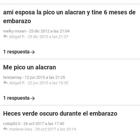
ami esposa la pico un alacran y tine 6 meses de
embarazo
melky moran
-
25 dic 2012 a las 21:04
Abigail P.
-
25 dic 2012 a las 21:37
1 respuesta
Me pico un alacran
terezamay
-
12 jun 2015 a las 21:25
Abigail P.
-
22 jun 2015 a las 15:35
1 respuesta
Heces verde oscuro durante el embarazo
cotopli2.0
-
26 oct 2017 a las 17:40
marlene-ines
-
29 oct 2017 a las 23:14